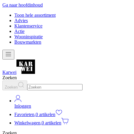
Ga naar hoofdinhoud
Toon hele assortiment
Advies
Klantenservice
Actie
Wooninspiratie
Bouwmarkten
Karwei
Zoeken
Zoeken
Inloggen
Favorieten
,
0 artikelen
Winkelwagen
,
0 artikelen
Zoeken