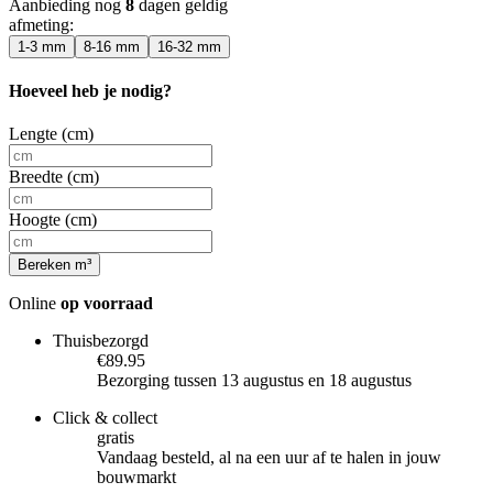
Aanbieding nog
8
dagen geldig
afmeting
:
1-3 mm
8-16 mm
16-32 mm
Hoeveel heb je nodig?
Lengte (cm)
Breedte (cm)
Hoogte (cm)
Bereken m³
Online
op voorraad
Thuisbezorgd
€89.95
Bezorging tussen 13 augustus en 18 augustus
Click & collect
gratis
Vandaag besteld, al na een uur af te halen in jouw
bouwmarkt