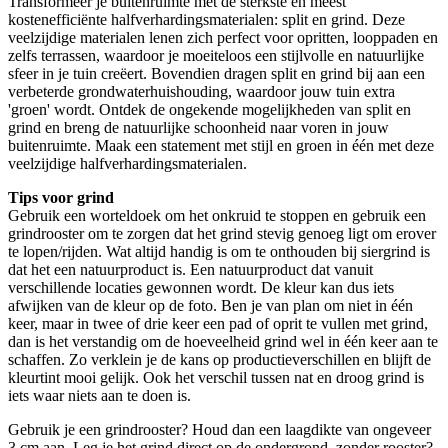
Transformeer je buitenruimte met de sterkste en meest
kostenefficiënte halfverhardingsmaterialen: split en grind. Deze
veelzijdige materialen lenen zich perfect voor opritten, looppaden en
zelfs terrassen, waardoor je moeiteloos een stijlvolle en natuurlijke
sfeer in je tuin creëert. Bovendien dragen split en grind bij aan een
verbeterde grondwaterhuishouding, waardoor jouw tuin extra
'groen' wordt. Ontdek de ongekende mogelijkheden van split en
grind en breng de natuurlijke schoonheid naar voren in jouw
buitenruimte. Maak een statement met stijl en groen in één met deze
veelzijdige halfverhardingsmaterialen.
Tips voor grind
Gebruik een worteldoek om het onkruid te stoppen en gebruik een
grindrooster om te zorgen dat het grind stevig genoeg ligt om erover
te lopen/rijden. Wat altijd handig is om te onthouden bij siergrind is
dat het een natuurproduct is. Een natuurproduct dat vanuit
verschillende locaties gewonnen wordt. De kleur kan dus iets
afwijken van de kleur op de foto. Ben je van plan om niet in één
keer, maar in twee of drie keer een pad of oprit te vullen met grind,
dan is het verstandig om de hoeveelheid grind wel in één keer aan te
schaffen. Zo verklein je de kans op productieverschillen en blijft de
kleurtint mooi gelijk. Ook het verschil tussen nat en droog grind is
iets waar niets aan te doen is.
Gebruik je een grindrooster? Houd dan een laagdikte van ongeveer
3 cm aan. Leg je het grind direct op de ondergrond, zonder rooster?