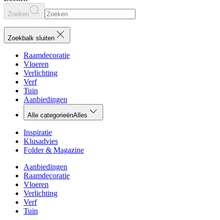
Zoeken
Zoekbalk sluiten
Raamdecoratie
Vloeren
Verlichting
Verf
Tuin
Aanbiedingen
Alle categorieën
Alles
Inspiratie
Klusadvies
Folder & Magazine
Aanbiedingen
Raamdecoratie
Vloeren
Verlichting
Verf
Tuin