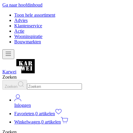
Ga naar hoofdinhoud
Toon hele assortiment
Advies
Klantenservice
Actie
Wooninspiratie
Bouwmarkten
Karwei
Zoeken
Zoeken
Inloggen
Favorieten
,
0 artikelen
Winkelwagen
,
0 artikelen
Zoeken