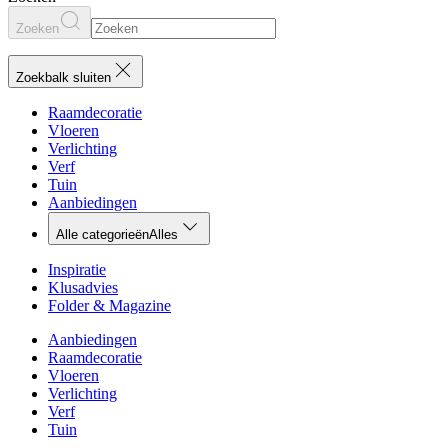
Zoeken
Zoekbalk sluiten
Raamdecoratie
Vloeren
Verlichting
Verf
Tuin
Aanbiedingen
Alle categorieën
Alles
Inspiratie
Klusadvies
Folder & Magazine
Aanbiedingen
Raamdecoratie
Vloeren
Verlichting
Verf
Tuin