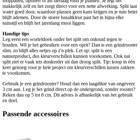
looppaden, opritten of als sierlaag rond je planten. Je legt het
makkelijk zelf en het zorgt direct voor een nette afwerking. Split laat
water goed door, waardoor plassen geen kans krijgen en je tuin beter
blijft ademen. Door de stoere basaltkleur past het in bijna elke
tuinstijl en blijft het jarenlang mooi liggen.
Handige tips
Leg eerst een worteldoek onder het split om onkruid tegen te
houden. Wil je het gebruiken voor een oprit? Dan is een grindrooster
slim, zo blijft alles netjes op z'n plek. Let op: split is een
natuurproduct, dus kleurverschillen kunnen voorkomen. Ook nat
split ziet er vaak iets donkerder uit dan droog split. Tip: koop in één
keer genoeg voor je hele project om kleurverschillen tussen zakken
te voorkomen.
Gebruik je een grindrooster? Houd dan een laagdikte van ongeveer
3 cm aan. Leg je het grind direct op de ondergrond, zonder rooster?
Reken dan op 5 tot 8 cm. Dit advies is afhankelijk van het gebruik
en doel.
Passende accessoires