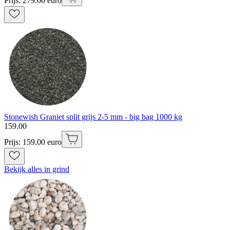
Prijs: 279.00 euro
Stonewish Graniet split grijs 2-5 mm - big bag 1000 kg
159
.
00
Prijs: 159.00 euro
Bekijk alles in grind