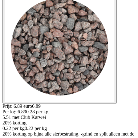
Prijs: 6.89 euro
6
.
89
Per
kg
:
6.89
0.28
per
kg
5.51
met Club Karwei
20% korting
0.22
per
kg
0.22
per
kg
20% korting op bijna alle sierbestrating, -grind en split alleen met de