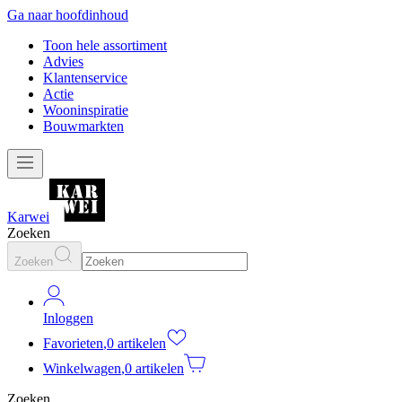
Ga naar hoofdinhoud
Toon hele assortiment
Advies
Klantenservice
Actie
Wooninspiratie
Bouwmarkten
Karwei
Zoeken
Zoeken
Inloggen
Favorieten
,
0 artikelen
Winkelwagen
,
0 artikelen
Zoeken