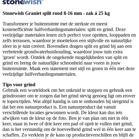
Stonewish Graniet split rood 8-16 mm - zak á 25 kg
Transformeer je buitenruimte met de sterkste en meest
kostenefficiënte halfverhardingsmaterialen: split en grind. Deze
veelzijdige materialen lenen zich perfect voor opritten, looppaden en
zelfs terrassen, waardoor je moeiteloos een stijlvolle en natuurlijke
sfeer in je tuin creëert. Bovendien dragen split en grind bij aan een
verbeterde grondwaterhuishouding, waardoor jouw tuin extra
'groen' wordt. Ontdek de ongekende mogelijkheden van split en
grind en breng de natuurlijke schoonheid naar voren in jouw
buitenruimte. Maak een statement met stijl en groen in één met deze
veelzijdige halfverhardingsmaterialen.
Tips voor grind
Gebruik een worteldoek om het onkruid te stoppen en gebruik een
grindrooster om te zorgen dat het grind stevig genoeg ligt om erover
te lopen/rijden. Wat altijd handig is om te onthouden bij siergrind is
dat het een natuurproduct is. Een natuurproduct dat vanuit
verschillende locaties gewonnen wordt. De kleur kan dus iets
afwijken van de kleur op de foto. Ben je van plan om niet in één
keer, maar in twee of drie keer een pad of oprit te vullen met grind,
dan is het verstandig om de hoeveelheid grind wel in één keer aan te
schaffen. Zo verklein je de kans op productieverschillen en blijft de