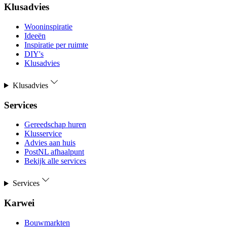
Klusadvies
Wooninspiratie
Ideeën
Inspiratie per ruimte
DIY's
Klusadvies
Klusadvies
Services
Gereedschap huren
Klusservice
Advies aan huis
PostNL afhaalpunt
Bekijk alle services
Services
Karwei
Bouwmarkten