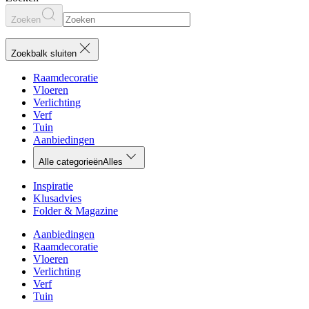
Zoeken
Zoekbalk sluiten
Raamdecoratie
Vloeren
Verlichting
Verf
Tuin
Aanbiedingen
Alle categorieën
Alles
Inspiratie
Klusadvies
Folder & Magazine
Aanbiedingen
Raamdecoratie
Vloeren
Verlichting
Verf
Tuin