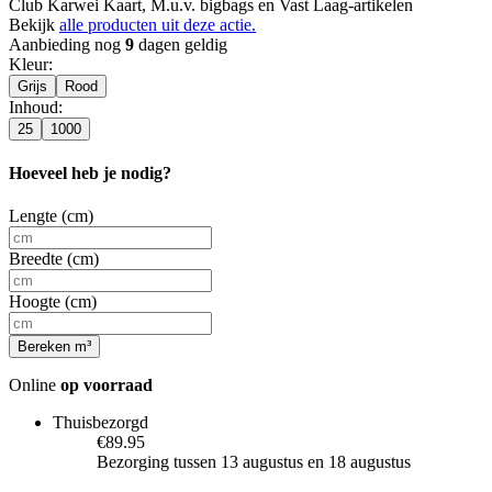
Club Karwei Kaart, M.u.v. bigbags en Vast Laag-artikelen
Bekijk
alle producten uit deze actie.
Aanbieding nog
9
dagen geldig
Kleur
:
Grijs
Rood
Inhoud
:
25
1000
Hoeveel heb je nodig?
Lengte (cm)
Breedte (cm)
Hoogte (cm)
Bereken m³
Online
op voorraad
Thuisbezorgd
€89.95
Bezorging tussen 13 augustus en 18 augustus