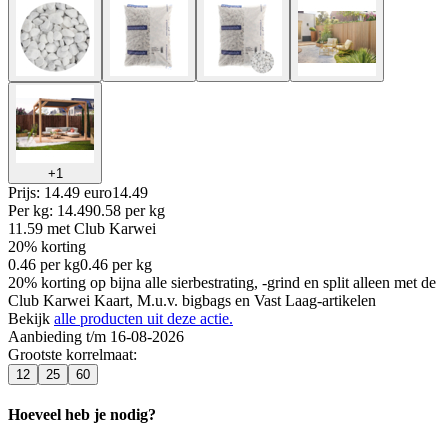
+
1
Prijs: 14.49 euro
14
.
49
Per
kg
:
14.49
0.58
per
kg
11.59
met Club Karwei
20% korting
0.46
per
kg
0.46
per
kg
20% korting op bijna alle sierbestrating, -grind en split alleen met de
Club Karwei Kaart, M.u.v. bigbags en Vast Laag-artikelen
Bekijk
alle producten uit deze actie.
Aanbieding t/m 16-08-2026
Grootste korrelmaat
:
12
25
60
Hoeveel heb je nodig?