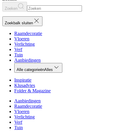
Zoeken
Zoekbalk sluiten
Raamdecoratie
Vloeren
Verlichting
Verf
Tuin
Aanbiedingen
Alle categorieën
Alles
Inspiratie
Klusadvies
Folder & Magazine
Aanbiedingen
Raamdecoratie
Vloeren
Verlichting
Verf
Tuin