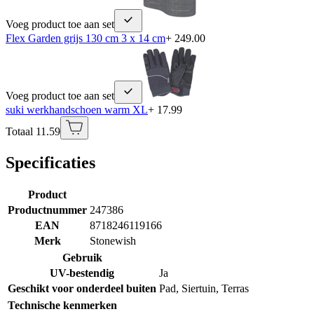
Voeg product toe aan set
Flex Garden grijs 130 cm 3 x 14 cm
+ 249.00
Voeg product toe aan set
suki werkhandschoen warm XL
+ 17.99
Totaal 11.59
Specificaties
Product
Productnummer
247386
EAN
8718246119166
Merk
Stonewish
Gebruik
UV-bestendig
Ja
Geschikt voor onderdeel buiten
Pad
,
Siertuin
,
Terras
Technische kenmerken