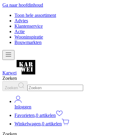
Ga naar hoofdinhoud
Toon hele assortiment
Advies
Klantenservice
Actie
Wooninspiratie
Bouwmarkten
Karwei
Zoeken
Zoeken
Inloggen
Favorieten
,
0 artikelen
Winkelwagen
,
0 artikelen
Zoeken