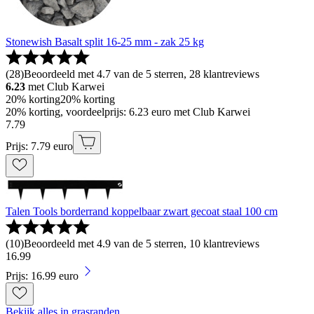
Stonewish Basalt split 16-25 mm - zak 25 kg
(
28
)
Beoordeeld met 4.7 van de 5 sterren, 28 klantreviews
6.23
met Club Karwei
20% korting
20% korting
20% korting, voordeelprijs: 6.23 euro met Club Karwei
7
.
79
Prijs: 7.79 euro
Talen Tools borderrand koppelbaar zwart gecoat staal 100 cm
(
10
)
Beoordeeld met 4.9 van de 5 sterren, 10 klantreviews
16
.
99
Prijs: 16.99 euro
Bekijk alles in grasranden