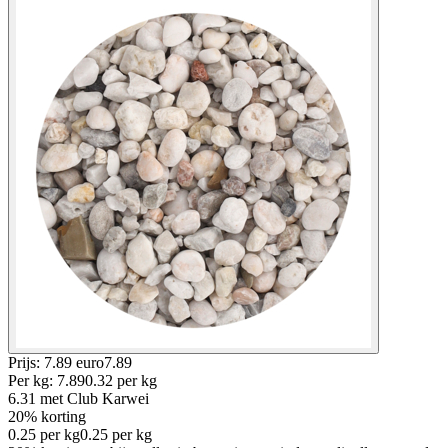
Prijs: 7.89 euro
7
.
89
Per
kg
:
7.89
0.32
per
kg
6.31
met Club Karwei
20% korting
0.25
per
kg
0.25
per
kg