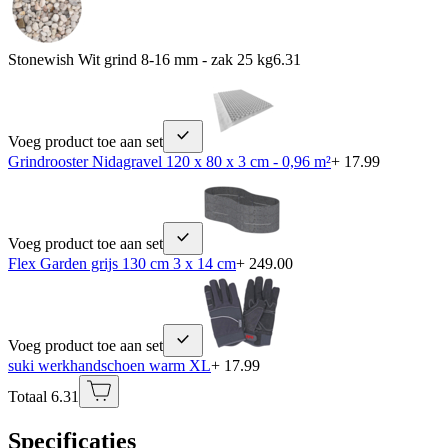
Stonewish Wit grind 8-16 mm - zak 25 kg
6.31
Voeg product toe aan set
Grindrooster Nidagravel 120 x 80 x 3 cm - 0,96 m²
+ 17.99
Voeg product toe aan set
Flex Garden grijs 130 cm 3 x 14 cm
+ 249.00
Voeg product toe aan set
suki werkhandschoen warm XL
+ 17.99
Totaal 6.31
Specificaties