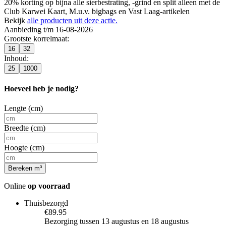
20% korting op bijna alle sierbestrating, -grind en split alleen met de
Club Karwei Kaart, M.u.v. bigbags en Vast Laag-artikelen
Bekijk
alle producten uit deze actie.
Aanbieding t/m 16-08-2026
Grootste korrelmaat
:
16
32
Inhoud
:
25
1000
Hoeveel heb je nodig?
Lengte (cm)
Breedte (cm)
Hoogte (cm)
Bereken m³
Online
op voorraad
Thuisbezorgd
€89.95
Bezorging tussen 13 augustus en 18 augustus