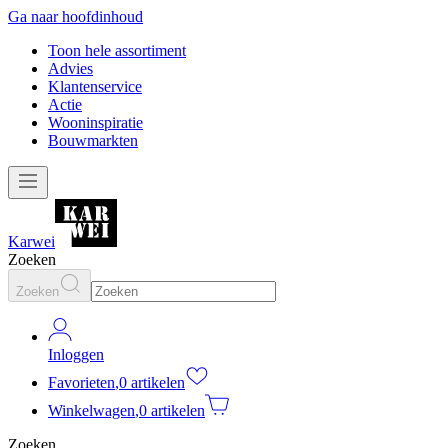
Ga naar hoofdinhoud
Toon hele assortiment
Advies
Klantenservice
Actie
Wooninspiratie
Bouwmarkten
Karwei
Zoeken
Zoeken
Inloggen
Favorieten
,
0 artikelen
Winkelwagen
,
0 artikelen
Zoeken