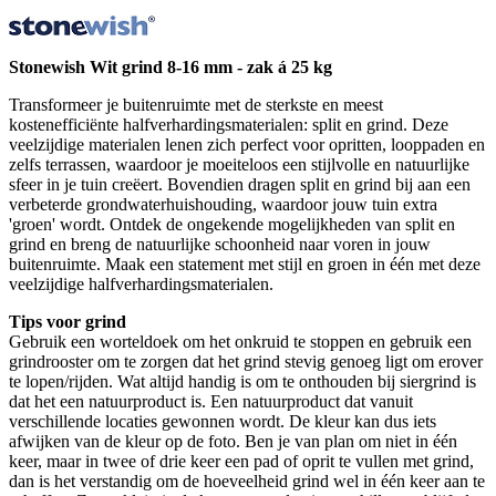
Stonewish Wit grind 8-16 mm - zak á 25 kg
Transformeer je buitenruimte met de sterkste en meest
kostenefficiënte halfverhardingsmaterialen: split en grind. Deze
veelzijdige materialen lenen zich perfect voor opritten, looppaden en
zelfs terrassen, waardoor je moeiteloos een stijlvolle en natuurlijke
sfeer in je tuin creëert. Bovendien dragen split en grind bij aan een
verbeterde grondwaterhuishouding, waardoor jouw tuin extra
'groen' wordt. Ontdek de ongekende mogelijkheden van split en
grind en breng de natuurlijke schoonheid naar voren in jouw
buitenruimte. Maak een statement met stijl en groen in één met deze
veelzijdige halfverhardingsmaterialen.
Tips voor grind
Gebruik een worteldoek om het onkruid te stoppen en gebruik een
grindrooster om te zorgen dat het grind stevig genoeg ligt om erover
te lopen/rijden. Wat altijd handig is om te onthouden bij siergrind is
dat het een natuurproduct is. Een natuurproduct dat vanuit
verschillende locaties gewonnen wordt. De kleur kan dus iets
afwijken van de kleur op de foto. Ben je van plan om niet in één
keer, maar in twee of drie keer een pad of oprit te vullen met grind,
dan is het verstandig om de hoeveelheid grind wel in één keer aan te