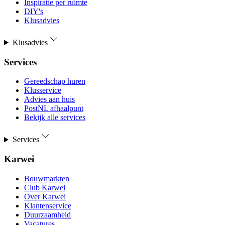
Inspiratie per ruimte
DIY's
Klusadvies
Klusadvies
Services
Gereedschap huren
Klusservice
Advies aan huis
PostNL afhaalpunt
Bekijk alle services
Services
Karwei
Bouwmarkten
Club Karwei
Over Karwei
Klantenservice
Duurzaamheid
Vacatures