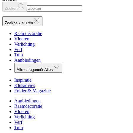
Zoeken
Zoekbalk sluiten
Raamdecoratie
Vloeren
Verlichting
Verf
Tuin
Aanbiedingen
Alle categorieën
Alles
Inspiratie
Klusadvies
Folder & Magazine
Aanbiedingen
Raamdecoratie
Vloeren
Verlichting
Verf
Tuin