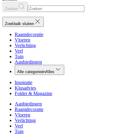
Zoeken
Zoekbalk sluiten
Raamdecoratie
Vloeren
Verlichting
Verf
Tuin
Aanbiedingen
Alle categorieën
Alles
Inspiratie
Klusadvies
Folder & Magazine
Aanbiedingen
Raamdecoratie
Vloeren
Verlichting
Verf
Tuin