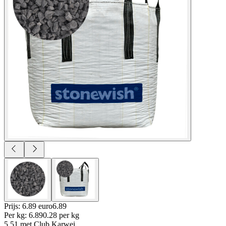
Prijs: 6.89 euro
6
.
89
Per
kg
:
6.89
0.28
per
kg
5.51
met Club Karwei