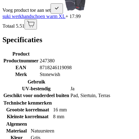
Voeg product toe aan set
suki werkhandschoen warm XL
+ 17.99
Totaal 5.51
Specificaties
Product
Productnummer
247380
EAN
8718246119098
Merk
Stonewish
Gebruik
UV-bestendig
Ja
Geschikt voor onderdeel buiten
Pad
,
Siertuin
,
Terras
Technische kenmerken
Grootste korrelmaat
16 mm
Kleinste korrelmaat
8 mm
Algemeen
Materiaal
Natuursteen
Kleur
Grijs