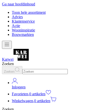
Ga naar hoofdinhoud
Toon hele assortiment
Advies
Klantenservice
Actie
Wooninspiratie
Bouwmarkten
Karwei
Zoeken
Zoeken
Inloggen
Favorieten
,
0 artikelen
Winkelwagen
,
0 artikelen
Zoeken