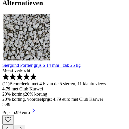
Alternatieven
Siergrind Porfier grijs 6-14 mm - zak 25 kg
Meest verkocht
(
11
)
Beoordeeld met 4.6 van de 5 sterren, 11 klantreviews
4.79
met Club Karwei
20% korting
20% korting
20% korting, voordeelprijs: 4.79 euro met Club Karwei
5
.
99
Prijs: 5.99 euro