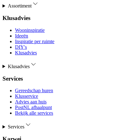
Assortiment
Klusadvies
Wooninspiratie
Ideeën
Inspiratie per ruimte
DIY's
Klusadvies
Klusadvies
Services
Gereedschap huren
Klusservice
Advies aan huis
PostNL afhaalpunt
Bekijk alle services
Services
Karwei