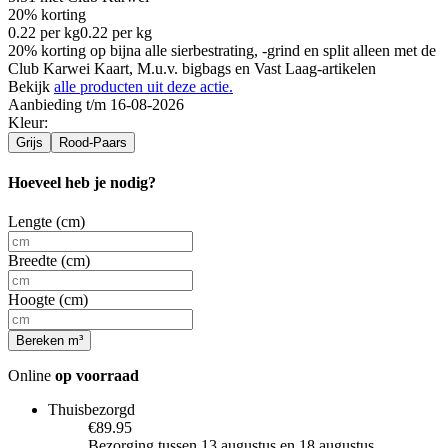
20% korting
0.22
per
kg
0.22
per
kg
20% korting op bijna alle sierbestrating, -grind en split alleen met de
Club Karwei Kaart, M.u.v. bigbags en Vast Laag-artikelen
Bekijk
alle producten uit deze actie.
Aanbieding t/m 16-08-2026
Kleur
:
Grijs
Rood-Paars
Hoeveel heb je nodig?
Lengte (cm)
Breedte (cm)
Hoogte (cm)
Bereken m³
Online
op voorraad
Thuisbezorgd
€89.95
Bezorging tussen 13 augustus en 18 augustus