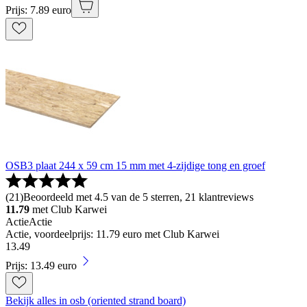
Prijs: 7.89 euro
OSB3 plaat 244 x 59 cm 15 mm met 4-zijdige tong en groef
(
21
)
Beoordeeld met 4.5 van de 5 sterren, 21 klantreviews
11.79
met Club Karwei
Actie
Actie
Actie, voordeelprijs: 11.79 euro met Club Karwei
13
.
49
Prijs: 13.49 euro
Bekijk alles in osb (oriented strand board)