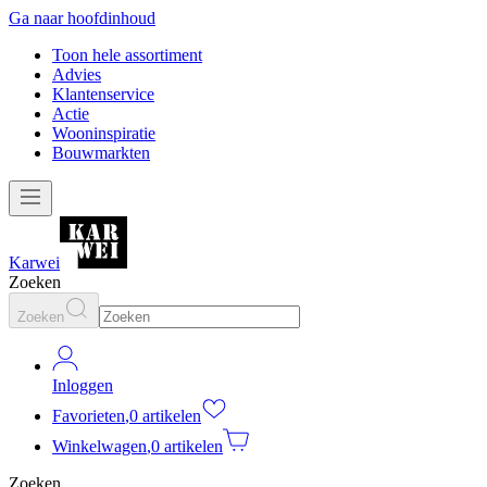
Ga naar hoofdinhoud
Toon hele assortiment
Advies
Klantenservice
Actie
Wooninspiratie
Bouwmarkten
Karwei
Zoeken
Zoeken
Inloggen
Favorieten
,
0 artikelen
Winkelwagen
,
0 artikelen
Zoeken