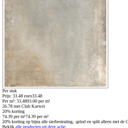
Per
stuk
Prijs: 33.48 euro
33
.
48
Per
m²
:
33.48
93.00
per
m²
26.78
met Club Karwei
20% korting
74.39
per
m²
74.39
per
m²
20% korting op bijna alle sierbestrating, -grind en split alleen met d
Bekijk
alle producten uit deze actie.