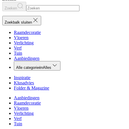
Zoeken
Zoekbalk sluiten
Raamdecoratie
Vloeren
Verlichting
Verf
Tuin
Aanbiedingen
Alle categorieën
Alles
Inspiratie
Klusadvies
Folder & Magazine
Aanbiedingen
Raamdecoratie
Vloeren
Verlichting
Verf
Tuin