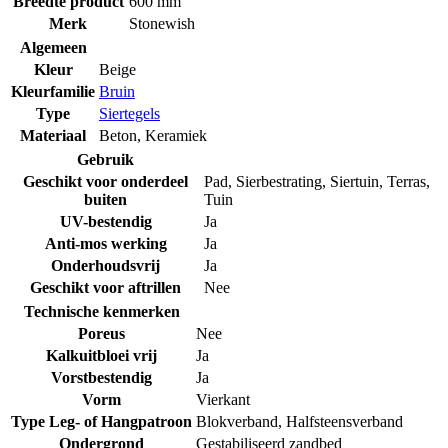
Breedte product
600 mm
Merk
Stonewish
Algemeen
Kleur
Beige
Kleurfamilie
Bruin
Type
Siertegels
Materiaal
Beton
,
Keramiek
Gebruik
Geschikt voor onderdeel
Pad
,
Sierbestrating
,
Siertuin
,
Terras
,
buiten
Tuin
UV-bestendig
Ja
Anti-mos werking
Ja
Onderhoudsvrij
Ja
Geschikt voor aftrillen
Nee
Technische kenmerken
Poreus
Nee
Kalkuitbloei vrij
Ja
Vorstbestendig
Ja
Vorm
Vierkant
Type Leg- of Hangpatroon
Blokverband
,
Halfsteensverband
Ondergrond
Gestabiliseerd zandbed