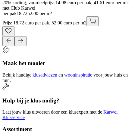
20% korting, voordeelprijs: 14.98 euro per pak, 41.61 euro per m2
met Club Karwei
per pak
18
.
72
52.00 per m²
Prijs: 18.72 euro per pak, 52.00 euro per m2
Maak het mooier
Bekijk handige
klusadviezen
en
wooninspiratie
voor jouw huis en
tuin.
Hulp bij je klus nodig?
Laat jouw klus uitvoeren door een klusexpert met de
Karwei
Klusservice
Assortiment