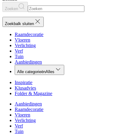
Zoeken
Zoekbalk sluiten
Raamdecoratie
Vloeren
Verlichting
Verf
Tuin
Aanbiedingen
Alle categorieën
Alles
Inspiratie
Klusadvies
Folder & Magazine
Aanbiedingen
Raamdecoratie
Vloeren
Verlichting
Verf
Tuin