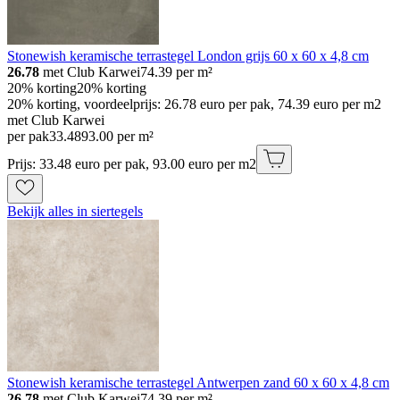
Stonewish keramische terrastegel London grijs 60 x 60 x 4,8 cm
26.78
met Club Karwei
74.39
per m²
20% korting
20% korting
20% korting, voordeelprijs: 26.78 euro per pak, 74.39 euro per m2
met Club Karwei
per pak
33
.
48
93.00 per m²
Prijs: 33.48 euro per pak, 93.00 euro per m2
Bekijk alles in siertegels
Stonewish keramische terrastegel Antwerpen zand 60 x 60 x 4,8 cm
26.78
met Club Karwei
74.39
per m²