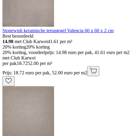
Stonewish keramische terrastegel Valencia 60 x 60 x 2 cm
Best beoordeeld
14.98
met Club Karwei
41.61
per m²
20% korting
20% korting
20% korting, voordeelprijs: 14.98 euro per pak, 41.61 euro per m2
met Club Karwei
per pak
18
.
72
52.00 per m²
Prijs: 18.72 euro per pak, 52.00 euro per m2