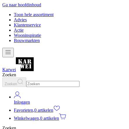
Ga naar hoofdinhoud
Toon hele assortiment
Advies
Klantenservice
Actie
Wooninspiratie
Bouwmarkten
Karwei
Zoeken
Zoeken
Inloggen
Favorieten
,
0 artikelen
Winkelwagen
,
0 artikelen
Zoeken