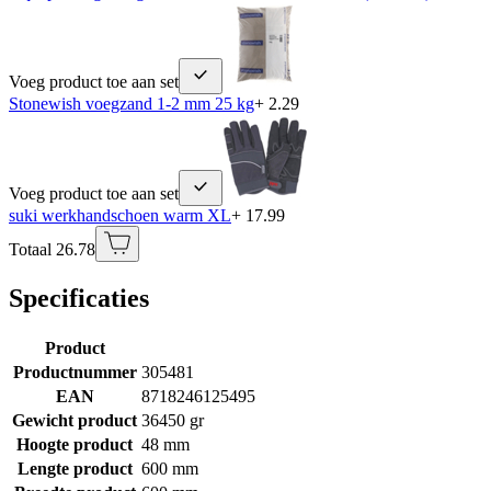
Voeg product toe aan set
Stonewish voegzand 1-2 mm 25 kg
+ 2.29
Voeg product toe aan set
suki werkhandschoen warm XL
+ 17.99
Totaal 26.78
Specificaties
Product
Productnummer
305481
EAN
8718246125495
Gewicht product
36450 gr
Hoogte product
48 mm
Lengte product
600 mm