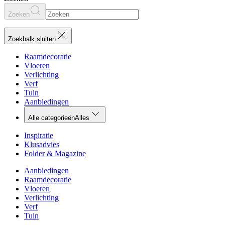
Zoeken
Zoekbalk sluiten
Raamdecoratie
Vloeren
Verlichting
Verf
Tuin
Aanbiedingen
Alle categorieën
Alles
Inspiratie
Klusadvies
Folder & Magazine
Aanbiedingen
Raamdecoratie
Vloeren
Verlichting
Verf
Tuin