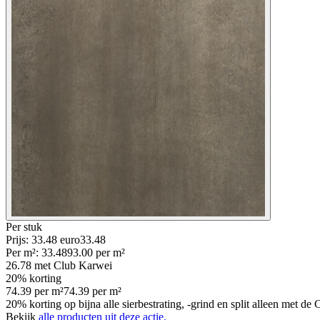
Per
stuk
Prijs: 33.48 euro
33
.
48
Per
m²
:
33.48
93.00
per
m²
26.78
met Club Karwei
20% korting
74.39
per
m²
74.39
per
m²
20% korting op bijna alle sierbestrating, -grind en split alleen met d
Bekijk
alle producten uit deze actie.