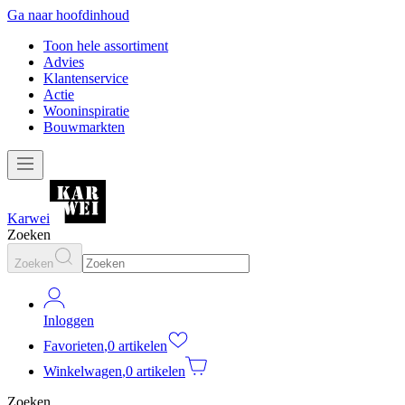
Ga naar hoofdinhoud
Toon hele assortiment
Advies
Klantenservice
Actie
Wooninspiratie
Bouwmarkten
Karwei
Zoeken
Zoeken
Inloggen
Favorieten
,
0 artikelen
Winkelwagen
,
0 artikelen
Zoeken