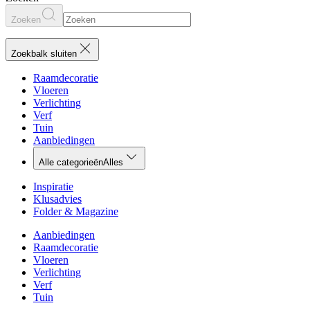
Zoeken
Zoekbalk sluiten
Raamdecoratie
Vloeren
Verlichting
Verf
Tuin
Aanbiedingen
Alle categorieën
Alles
Inspiratie
Klusadvies
Folder & Magazine
Aanbiedingen
Raamdecoratie
Vloeren
Verlichting
Verf
Tuin