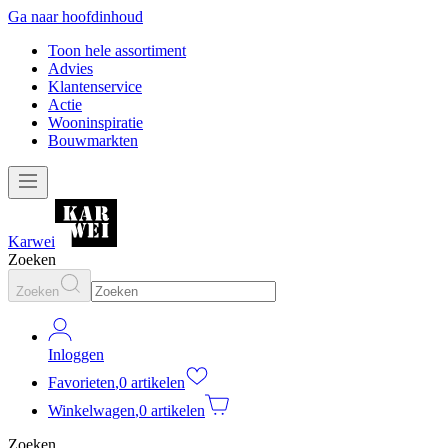
Ga naar hoofdinhoud
Toon hele assortiment
Advies
Klantenservice
Actie
Wooninspiratie
Bouwmarkten
Karwei
Zoeken
Zoeken
Inloggen
Favorieten
,
0 artikelen
Winkelwagen
,
0 artikelen
Zoeken