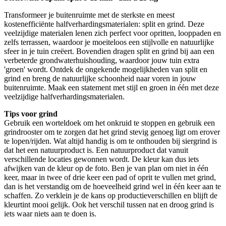
Transformeer je buitenruimte met de sterkste en meest
kostenefficiënte halfverhardingsmaterialen: split en grind. Deze
veelzijdige materialen lenen zich perfect voor opritten, looppaden en
zelfs terrassen, waardoor je moeiteloos een stijlvolle en natuurlijke
sfeer in je tuin creëert. Bovendien dragen split en grind bij aan een
verbeterde grondwaterhuishouding, waardoor jouw tuin extra
'groen' wordt. Ontdek de ongekende mogelijkheden van split en
grind en breng de natuurlijke schoonheid naar voren in jouw
buitenruimte. Maak een statement met stijl en groen in één met deze
veelzijdige halfverhardingsmaterialen.
Tips voor grind
Gebruik een worteldoek om het onkruid te stoppen en gebruik een
grindrooster om te zorgen dat het grind stevig genoeg ligt om erover
te lopen/rijden. Wat altijd handig is om te onthouden bij siergrind is
dat het een natuurproduct is. Een natuurproduct dat vanuit
verschillende locaties gewonnen wordt. De kleur kan dus iets
afwijken van de kleur op de foto. Ben je van plan om niet in één
keer, maar in twee of drie keer een pad of oprit te vullen met grind,
dan is het verstandig om de hoeveelheid grind wel in één keer aan te
schaffen. Zo verklein je de kans op productieverschillen en blijft de
kleurtint mooi gelijk. Ook het verschil tussen nat en droog grind is
iets waar niets aan te doen is.