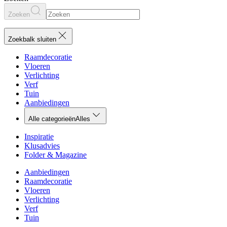
Zoeken
Zoekbalk sluiten
Raamdecoratie
Vloeren
Verlichting
Verf
Tuin
Aanbiedingen
Alle categorieën
Alles
Inspiratie
Klusadvies
Folder & Magazine
Aanbiedingen
Raamdecoratie
Vloeren
Verlichting
Verf
Tuin