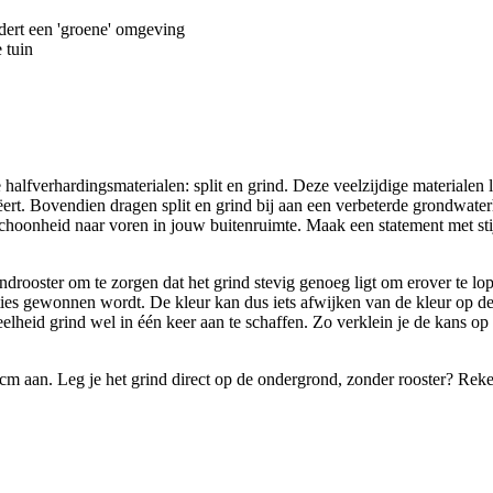
dert een 'groene' omgeving
 tuin
halfverhardingsmaterialen: split en grind. Deze veelzijdige materialen l
creëert. Bovendien dragen split en grind bij aan een verbeterde grondwa
choonheid naar voren in jouw buitenruimte. Maak een statement met stij
ooster om te zorgen dat het grind stevig genoeg ligt om erover te lopen
ties gewonnen wordt. De kleur kan dus iets afwijken van de kleur op de 
elheid grind wel in één keer aan te schaffen. Zo verklein je de kans op p
m aan. Leg je het grind direct op de ondergrond, zonder rooster? Reken 