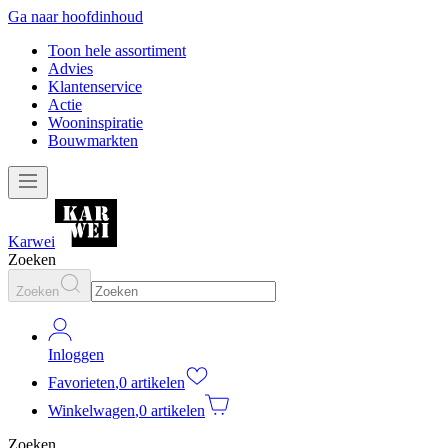
Ga naar hoofdinhoud
Toon hele assortiment
Advies
Klantenservice
Actie
Wooninspiratie
Bouwmarkten
Karwei
Zoeken
Zoeken
Inloggen
Favorieten
,
0 artikelen
Winkelwagen
,
0 artikelen
Zoeken