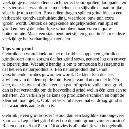
veelzijdige materialen lenen zich perfect voor opritten, looppaden en
zelfs terrassen, waardoor je moeiteloos een stijlvolle en natuurlijke
sfeer in je tuin creëert. Bovendien dragen split en grind bij aan een
verbeterde grondwaterhuishouding, waardoor jouw tuin extra
'groen' wordt. Ontdek de ongekende mogelijkheden van split en
grind en breng de natuurlijke schoonheid naar voren in jouw
buitenruimte. Maak een statement met stijl en groen in één met deze
veelzijdige halfverhardingsmaterialen.
Tips voor grind
Gebruik een worteldoek om het onkruid te stoppen en gebruik een
grindrooster om te zorgen dat het grind stevig genoeg ligt om erover
te lopen/rijden. Wat altijd handig is om te onthouden bij siergrind is
dat het een natuurproduct is. Een natuurproduct dat vanuit
verschillende locaties gewonnen wordt. De kleur kan dus iets
afwijken van de kleur op de foto. Ben je van plan om niet in één
keer, maar in twee of drie keer een pad of oprit te vullen met grind,
dan is het verstandig om de hoeveelheid grind wel in één keer aan te
schaffen. Zo verklein je de kans op productieverschillen en blijft de
kleurtint mooi gelijk. Ook het verschil tussen nat en droog grind is
iets waar niets aan te doen is.
Gebruik je een grindrooster? Houd dan een laagdikte van ongeveer
3 cm aan. Leg je het grind direct op de ondergrond, zonder rooster?
Reken dan op 5 tot 8 cm. Dit advies is afhankelijk van het gebruik