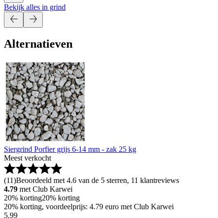
Bekijk alles in grind
Alternatieven
Siergrind Porfier grijs 6-14 mm - zak 25 kg
Meest verkocht
(
11
)
Beoordeeld met 4.6 van de 5 sterren, 11 klantreviews
4.79
met Club Karwei
20% korting
20% korting
20% korting, voordeelprijs: 4.79 euro met Club Karwei
5
.
99