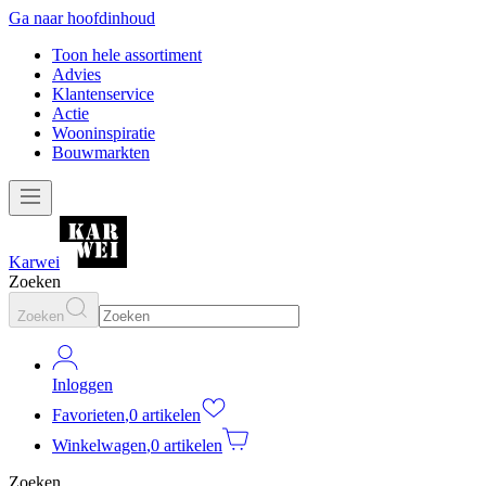
Ga naar hoofdinhoud
Toon hele assortiment
Advies
Klantenservice
Actie
Wooninspiratie
Bouwmarkten
Karwei
Zoeken
Zoeken
Inloggen
Favorieten
,
0 artikelen
Winkelwagen
,
0 artikelen
Zoeken