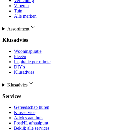
Verlichting
Vloeren
Tuin
Alle merken
Assortiment
Klusadvies
Wooninspiratie
Ideeën
Inspiratie per ruimte
DIY's
Klusadvies
Klusadvies
Services
Gereedschap huren
Klusservice
Advies aan huis
PostNL afhaalpunt
Bekijk alle services