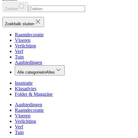
Zoeken
Zoekbalk sluiten
Raamdecoratie
Vloeren
Verlichting
Verf
Tuin
Aanbiedingen
Alle categorieën
Alles
Inspiratie
Klusadvies
Folder & Magazine
Aanbiedingen
Raamdecoratie
Vloeren
Verlichting
Verf
Tuin