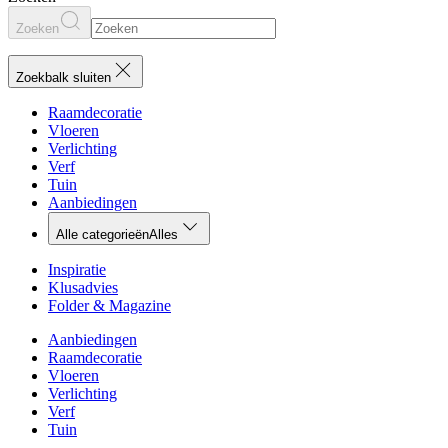
Zoeken
Zoekbalk sluiten
Raamdecoratie
Vloeren
Verlichting
Verf
Tuin
Aanbiedingen
Alle categorieën
Alles
Inspiratie
Klusadvies
Folder & Magazine
Aanbiedingen
Raamdecoratie
Vloeren
Verlichting
Verf
Tuin