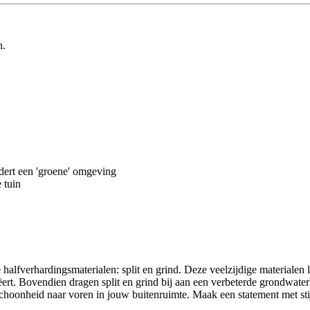
n.
dert een 'groene' omgeving
 tuin
halfverhardingsmaterialen: split en grind. Deze veelzijdige materialen l
creëert. Bovendien dragen split en grind bij aan een verbeterde grondwa
choonheid naar voren in jouw buitenruimte. Maak een statement met stij