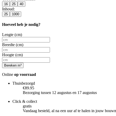
16
25
40
Inhoud
:
25
1000
Hoeveel heb je nodig?
Lengte (cm)
Breedte (cm)
Hoogte (cm)
Bereken m³
Online
op voorraad
Thuisbezorgd
€89.95
Bezorging tussen 12 augustus en 17 augustus
Click & collect
gratis
Vandaag besteld, al na een uur af te halen in jouw bouw