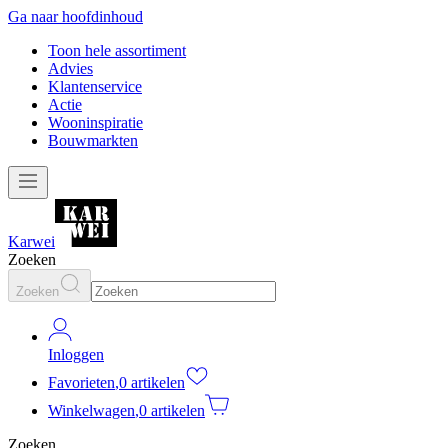
Ga naar hoofdinhoud
Toon hele assortiment
Advies
Klantenservice
Actie
Wooninspiratie
Bouwmarkten
Karwei
Zoeken
Zoeken
Inloggen
Favorieten
,
0 artikelen
Winkelwagen
,
0 artikelen
Zoeken