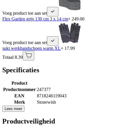
Voeg product toe aan set
Flex Garden grijs 130 cm 3 x 14 cm
+ 249.00
Voeg product toe aan set
suki werkhandschoen warm XL
+ 17.99
Totaal 8.39
Specificaties
Product
Productnummer
247377
EAN
8718246119043
Merk
Stonewish
Lees meer
Productveiligheid