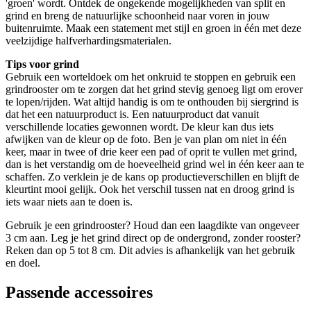
'groen' wordt. Ontdek de ongekende mogelijkheden van split en
grind en breng de natuurlijke schoonheid naar voren in jouw
buitenruimte. Maak een statement met stijl en groen in één met deze
veelzijdige halfverhardingsmaterialen.
Tips voor grind
Gebruik een worteldoek om het onkruid te stoppen en gebruik een
grindrooster om te zorgen dat het grind stevig genoeg ligt om erover
te lopen/rijden. Wat altijd handig is om te onthouden bij siergrind is
dat het een natuurproduct is. Een natuurproduct dat vanuit
verschillende locaties gewonnen wordt. De kleur kan dus iets
afwijken van de kleur op de foto. Ben je van plan om niet in één
keer, maar in twee of drie keer een pad of oprit te vullen met grind,
dan is het verstandig om de hoeveelheid grind wel in één keer aan te
schaffen. Zo verklein je de kans op productieverschillen en blijft de
kleurtint mooi gelijk. Ook het verschil tussen nat en droog grind is
iets waar niets aan te doen is.
Gebruik je een grindrooster? Houd dan een laagdikte van ongeveer
3 cm aan. Leg je het grind direct op de ondergrond, zonder rooster?
Reken dan op 5 tot 8 cm. Dit advies is afhankelijk van het gebruik
en doel.
Passende accessoires