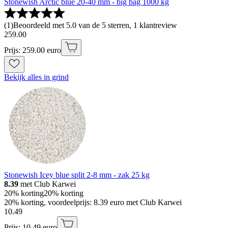
Stonewish Arctic blue 20-40 mm - big bag 1000 kg
(
1
)
Beoordeeld met 5.0 van de 5 sterren, 1 klantreview
259
.
00
Prijs: 259.00 euro
Bekijk alles in grind
Stonewish Icey blue split 2-8 mm - zak 25 kg
8.39
met Club Karwei
20% korting
20% korting
20% korting, voordeelprijs: 8.39 euro met Club Karwei
10
.
49
Prijs: 10.49 euro