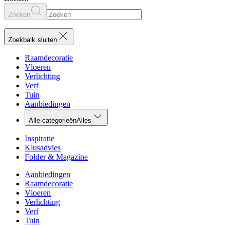
Zoeken
Zoekbalk sluiten
Raamdecoratie
Vloeren
Verlichting
Verf
Tuin
Aanbiedingen
Alle categorieën
Alles
Inspiratie
Klusadvies
Folder & Magazine
Aanbiedingen
Raamdecoratie
Vloeren
Verlichting
Verf
Tuin