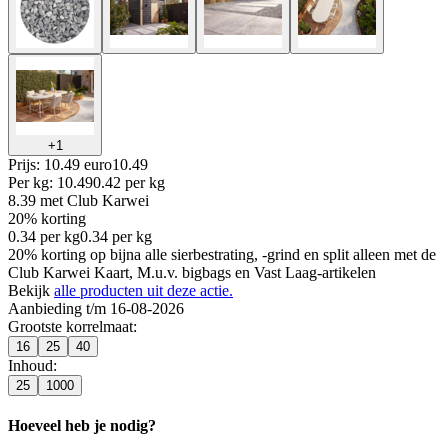
+
1
Prijs: 10.49 euro
10
.
49
Per
kg
:
10.49
0.42
per
kg
8.39
met Club Karwei
20% korting
0.34
per
kg
0.34
per
kg
20% korting op bijna alle sierbestrating, -grind en split alleen met de
Club Karwei Kaart, M.u.v. bigbags en Vast Laag-artikelen
Bekijk
alle producten uit deze actie.
Aanbieding t/m 16-08-2026
Grootste korrelmaat
:
16
25
40
Inhoud
:
25
1000
Hoeveel heb je nodig?