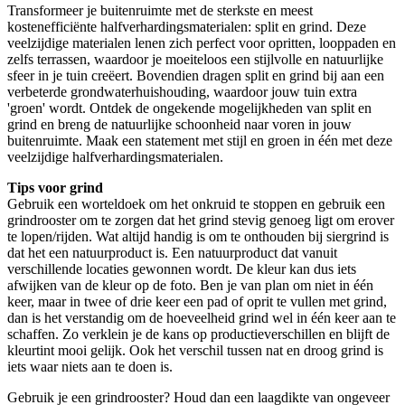
Transformeer je buitenruimte met de sterkste en meest
kostenefficiënte halfverhardingsmaterialen: split en grind. Deze
veelzijdige materialen lenen zich perfect voor opritten, looppaden en
zelfs terrassen, waardoor je moeiteloos een stijlvolle en natuurlijke
sfeer in je tuin creëert. Bovendien dragen split en grind bij aan een
verbeterde grondwaterhuishouding, waardoor jouw tuin extra
'groen' wordt. Ontdek de ongekende mogelijkheden van split en
grind en breng de natuurlijke schoonheid naar voren in jouw
buitenruimte. Maak een statement met stijl en groen in één met deze
veelzijdige halfverhardingsmaterialen.
Tips voor grind
Gebruik een worteldoek om het onkruid te stoppen en gebruik een
grindrooster om te zorgen dat het grind stevig genoeg ligt om erover
te lopen/rijden. Wat altijd handig is om te onthouden bij siergrind is
dat het een natuurproduct is. Een natuurproduct dat vanuit
verschillende locaties gewonnen wordt. De kleur kan dus iets
afwijken van de kleur op de foto. Ben je van plan om niet in één
keer, maar in twee of drie keer een pad of oprit te vullen met grind,
dan is het verstandig om de hoeveelheid grind wel in één keer aan te
schaffen. Zo verklein je de kans op productieverschillen en blijft de
kleurtint mooi gelijk. Ook het verschil tussen nat en droog grind is
iets waar niets aan te doen is.
Gebruik je een grindrooster? Houd dan een laagdikte van ongeveer