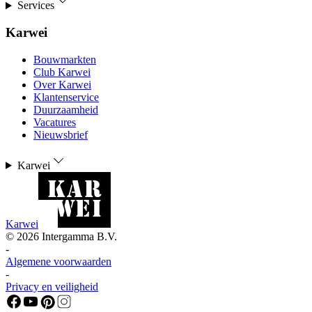
Services
Karwei
Bouwmarkten
Club Karwei
Over Karwei
Klantenservice
Duurzaamheid
Vacatures
Nieuwsbrief
Karwei
Karwei
©
2026
Intergamma B.V.
-
Algemene voorwaarden
-
Privacy en veiligheid