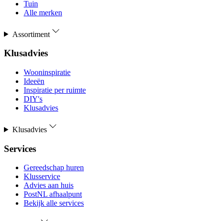
Tuin
Alle merken
Assortiment
Klusadvies
Wooninspiratie
Ideeën
Inspiratie per ruimte
DIY's
Klusadvies
Klusadvies
Services
Gereedschap huren
Klusservice
Advies aan huis
PostNL afhaalpunt
Bekijk alle services