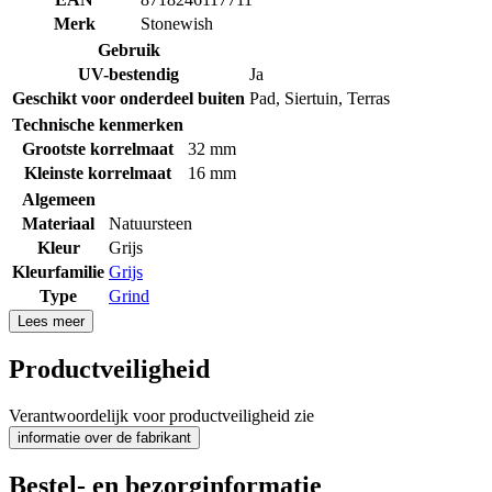
Merk
Stonewish
Gebruik
UV-bestendig
Ja
Geschikt voor onderdeel buiten
Pad
,
Siertuin
,
Terras
Technische kenmerken
Grootste korrelmaat
32 mm
Kleinste korrelmaat
16 mm
Algemeen
Materiaal
Natuursteen
Kleur
Grijs
Kleurfamilie
Grijs
Type
Grind
Lees meer
Productveiligheid
Verantwoordelijk voor productveiligheid zie
informatie over de fabrikant
Bestel- en bezorginformatie