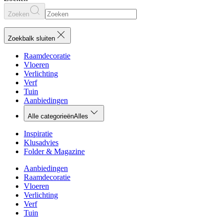
Zoeken
Zoekbalk sluiten
Raamdecoratie
Vloeren
Verlichting
Verf
Tuin
Aanbiedingen
Alle categorieën
Alles
Inspiratie
Klusadvies
Folder & Magazine
Aanbiedingen
Raamdecoratie
Vloeren
Verlichting
Verf
Tuin