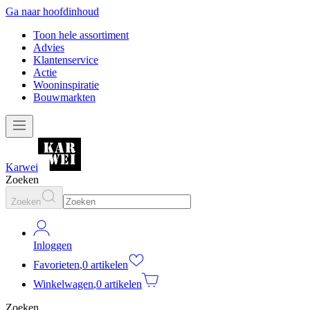
Ga naar hoofdinhoud
Toon hele assortiment
Advies
Klantenservice
Actie
Wooninspiratie
Bouwmarkten
Karwei
Zoeken
Zoeken
Inloggen
Favorieten
,
0 artikelen
Winkelwagen
,
0 artikelen
Zoeken