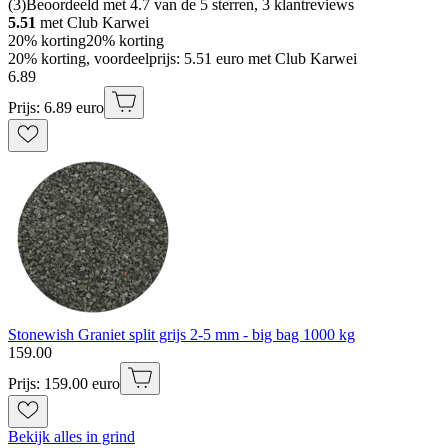
(
3
)
Beoordeeld met 4.7 van de 5 sterren, 3 klantreviews
5.51
met Club Karwei
20% korting
20% korting
20% korting, voordeelprijs: 5.51 euro met Club Karwei
6
.
89
Prijs: 6.89 euro
Stonewish Graniet split grijs 2-5 mm - big bag 1000 kg
159
.
00
Prijs: 159.00 euro
Bekijk alles in grind