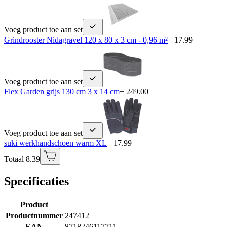
Voeg product toe aan set
Grindrooster Nidagravel 120 x 80 x 3 cm - 0,96 m²
+ 17.99
Voeg product toe aan set
Flex Garden grijs 130 cm 3 x 14 cm
+ 249.00
Voeg product toe aan set
suki werkhandschoen warm XL
+ 17.99
Totaal 8.39
Specificaties
Product
Productnummer
247412
EAN
8718246117711