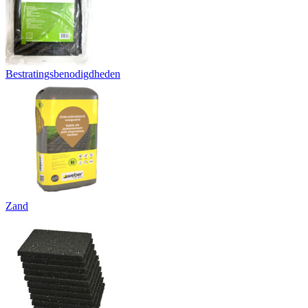
Bestratingsbenodigdheden
Zand