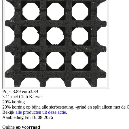
Prijs: 3.89 euro
3
.
89
3.11
met Club Karwei
20% korting
20% korting op bijna alle sierbestrating, -grind en split alleen met d
Bekijk
alle producten uit deze actie.
Aanbieding t/m 16-08-2026
Online
op voorraad