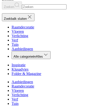
Zoeken
Zoekbalk sluiten
Raamdecoratie
Vloeren
Verlichting
Verf
Tuin
Aanbiedingen
Alle categorieën
Alles
Inspiratie
Klusadvies
Folder & Magazine
Aanbiedingen
Raamdecoratie
Vloeren
Verlichting
Verf
Tuin