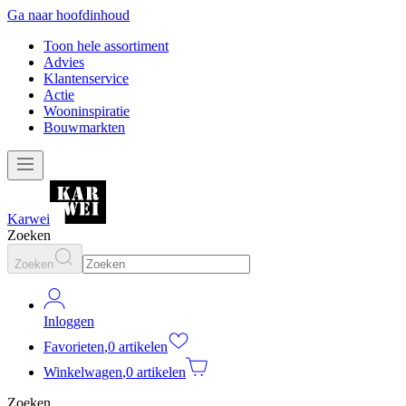
Ga naar hoofdinhoud
Toon hele assortiment
Advies
Klantenservice
Actie
Wooninspiratie
Bouwmarkten
Karwei
Zoeken
Zoeken
Inloggen
Favorieten
,
0 artikelen
Winkelwagen
,
0 artikelen
Zoeken