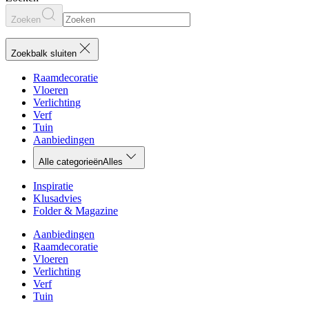
Zoeken
Zoekbalk sluiten
Raamdecoratie
Vloeren
Verlichting
Verf
Tuin
Aanbiedingen
Alle categorieën
Alles
Inspiratie
Klusadvies
Folder & Magazine
Aanbiedingen
Raamdecoratie
Vloeren
Verlichting
Verf
Tuin