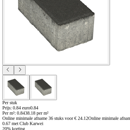
Per
stuk
Prijs: 0.84 euro
0
.
84
Per
m²
:
0.84
38.18
per
m²
Online minimale afname
36
stuks voor
€ 24.12
Online minimale afn
0.67
met Club Karwei
20% korting