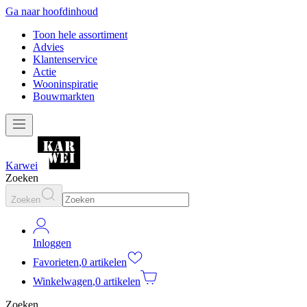
Ga naar hoofdinhoud
Toon hele assortiment
Advies
Klantenservice
Actie
Wooninspiratie
Bouwmarkten
Karwei
Zoeken
Zoeken
Inloggen
Favorieten
,
0 artikelen
Winkelwagen
,
0 artikelen
Zoeken