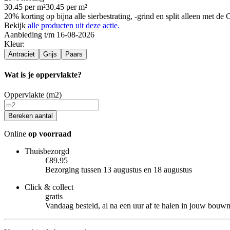
30.45
per
m²
30.45
per
m²
20% korting op bijna alle sierbestrating, -grind en split alleen met d
Bekijk
alle producten uit deze actie.
Aanbieding t/m 16-08-2026
Kleur
:
Antraciet
Grijs
Paars
Wat is je oppervlakte?
Oppervlakte (m2)
Bereken aantal
Online
op voorraad
Thuisbezorgd
€89.95
Bezorging tussen 13 augustus en 18 augustus
Click & collect
gratis
Vandaag besteld, al na een uur af te halen in jouw bouw