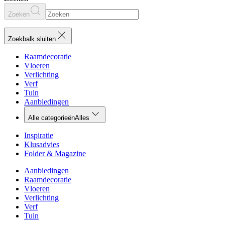
Zoeken
Zoekbalk sluiten
Raamdecoratie
Vloeren
Verlichting
Verf
Tuin
Aanbiedingen
Alle categorieën
Alles
Inspiratie
Klusadvies
Folder & Magazine
Aanbiedingen
Raamdecoratie
Vloeren
Verlichting
Verf
Tuin