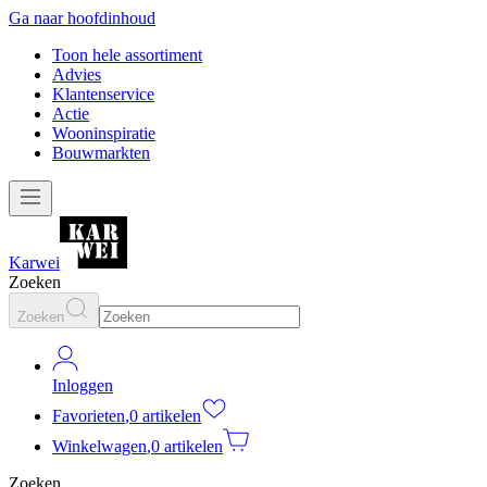
Ga naar hoofdinhoud
Toon hele assortiment
Advies
Klantenservice
Actie
Wooninspiratie
Bouwmarkten
Karwei
Zoeken
Zoeken
Inloggen
Favorieten
,
0 artikelen
Winkelwagen
,
0 artikelen
Zoeken