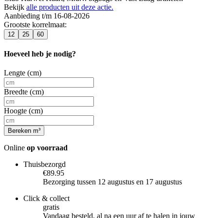
Bekijk
alle producten uit deze actie.
Aanbieding t/m 16-08-2026
Grootste korrelmaat
:
12
25
60
Hoeveel heb je nodig?
Lengte (cm)
Breedte (cm)
Hoogte (cm)
Bereken m³
Online
op voorraad
Thuisbezorgd
€89.95
Bezorging tussen 12 augustus en 17 augustus
Click & collect
gratis
Vandaag besteld, al na een uur af te halen in jouw