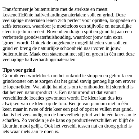
Transformeer je buitenruimte met de sterkste en meest
kostenefficiënte halfverhardingsmaterialen: split en grind. Deze
veelzijdige materialen lenen zich perfect voor opritten, looppaden en
zelfs terrassen, waardoor je moeiteloos een stijlvolle en natuurlijke
sfeer in je tuin creëert. Bovendien dragen split en grind bij aan een
verbeterde grondwaterhuishouding, waardoor jouw tuin extra
'groen' wordt. Ontdek de ongekende mogelijkheden van split en
grind en breng de natuurlijke schoonheid naar voren in jouw
buitenruimte. Maak een statement met stijl en groen in één met deze
veelzijdige halfverhardingsmaterialen.
Tips voor grind
Gebruik een worteldoek om het onkruid te stoppen en gebruik een
grindrooster om te zorgen dat het grind stevig genoeg ligt om erover
te lopen/rijden. Wat altijd handig is om te onthouden bij siergrind is
dat het een natuurproduct is. Een natuurproduct dat vanuit
verschillende locaties gewonnen wordt. De kleur kan dus iets
afwijken van de kleur op de foto. Ben je van plan om niet in één
keer, maar in twee of drie keer een pad of oprit te vullen met grind,
dan is het verstandig om de hoeveelheid grind wel in één keer aan te
schaffen. Zo verklein je de kans op productieverschillen en blijft de
kleurtint mooi gelijk. Ook het verschil tussen nat en droog grind is
iets waar niets aan te doen is.