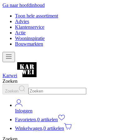
Ga naar hoofdinhoud
Toon hele assortiment
Advies
Klantenservice
Actie
Wooninspiratie
Bouwmarkten
Karwei
Zoeken
Zoeken
Inloggen
Favorieten
,
0 artikelen
Winkelwagen
,
0 artikelen
Zoeken