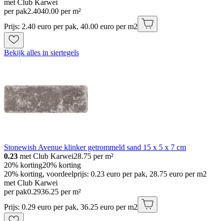
met Club Karwei
per pak
2
.
40
40.00 per m²
Prijs: 2.40 euro per pak, 40.00 euro per m2
Bekijk alles in siertegels
Stonewish Avenue klinker getrommeld sand 15 x 5 x 7 cm
0.23
met Club Karwei
28.75
per m²
20% korting
20% korting
20% korting, voordeelprijs: 0.23 euro per pak, 28.75 euro per m2
met Club Karwei
per pak
0
.
29
36.25 per m²
Prijs: 0.29 euro per pak, 36.25 euro per m2