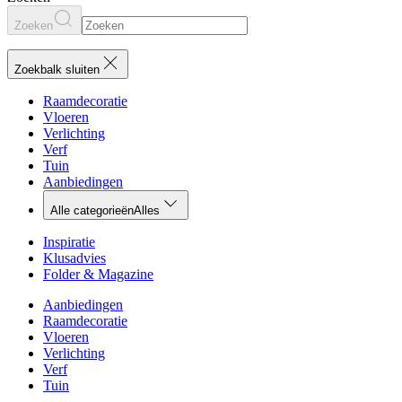
Zoeken
Zoekbalk sluiten
Raamdecoratie
Vloeren
Verlichting
Verf
Tuin
Aanbiedingen
Alle categorieën
Alles
Inspiratie
Klusadvies
Folder & Magazine
Aanbiedingen
Raamdecoratie
Vloeren
Verlichting
Verf
Tuin