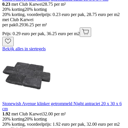
0.23
met Club Karwei
28.75
per m²
20% korting
20% korting
20% korting, voordeelprijs: 0.23 euro per pak, 28.75 euro per m2
met Club Karwei
per pak
0
.
29
36.25 per m²
Prijs: 0.29 euro per pak, 36.25 euro per m2
Bekijk alles in siertegels
Stonewish Avenue klinker getrommeld Night antraciet 20 x 30 x 6
cm
1.92
met Club Karwei
32.00
per m²
20% korting
20% korting
20% korting, voordeelprijs: 1.92 euro per pak, 32.00 euro per m2