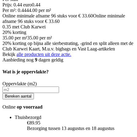
Prijs: 0.44 euro
0
.
44
Per
m²
:
0.44
44.00
per
m²
Online minimale afname
96
stuks voor
€ 33.60
Online minimale
afname
96
stuks voor
€ 33.60
0.35
met Club Karwei
20% korting
35.00
per
m²
35.00
per
m²
20% korting op bijna alle sierbestrating, -grind en split alleen met de
Club Karwei Kaart, M.u.v. bigbags en Vast Laag-artikelen
Bekijk
alle producten uit deze actie.
Aanbieding nog
9
dagen geldig
Wat is je oppervlakte?
Oppervlakte (m2)
Bereken aantal
Online
op voorraad
Thuisbezorgd
€89.95
Bezorging tussen 13 augustus en 18 augustus