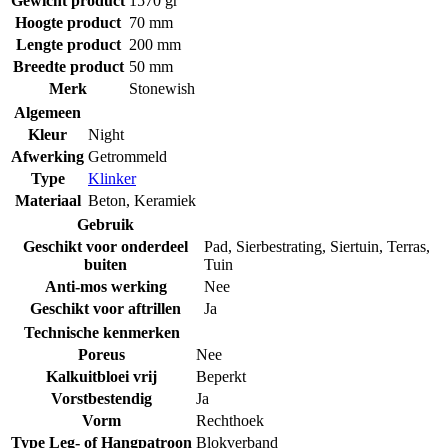
Gewicht product
1570 gr
Hoogte product
70 mm
Lengte product
200 mm
Breedte product
50 mm
Merk
Stonewish
Algemeen
Kleur
Night
Afwerking
Getrommeld
Type
Klinker
Materiaal
Beton
,
Keramiek
Gebruik
Geschikt voor onderdeel
Pad
,
Sierbestrating
,
Siertuin
,
Terras
,
buiten
Tuin
Anti-mos werking
Nee
Geschikt voor aftrillen
Ja
Technische kenmerken
Poreus
Nee
Kalkuitbloei vrij
Beperkt
Vorstbestendig
Ja
Vorm
Rechthoek
Type Leg- of Hangpatroon
Blokverband