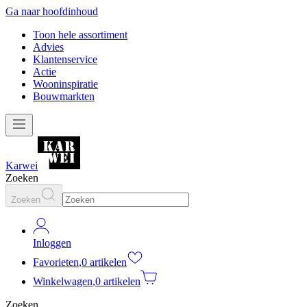
Ga naar hoofdinhoud
Toon hele assortiment
Advies
Klantenservice
Actie
Wooninspiratie
Bouwmarkten
Karwei
Zoeken
Zoeken
Inloggen
Favorieten
,
0 artikelen
Winkelwagen
,
0 artikelen
Zoeken