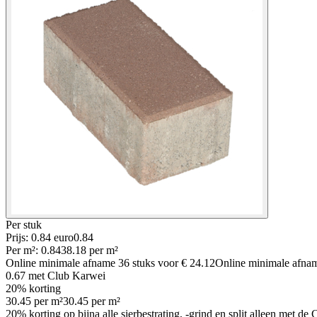
Per
stuk
Prijs: 0.84 euro
0
.
84
Per
m²
:
0.84
38.18
per
m²
Online minimale afname
36
stuks voor
€ 24.12
Online minimale afn
0.67
met Club Karwei
20% korting
30.45
per
m²
30.45
per
m²
20% korting op bijna alle sierbestrating, -grind en split alleen met d