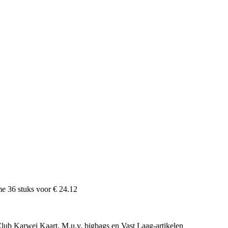
ame
36
stuks voor
€ 24.12
e Club Karwei Kaart, M.u.v. bigbags en Vast Laag-artikelen