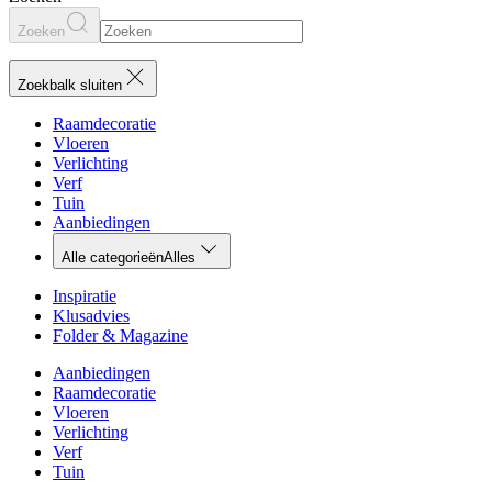
Zoeken
Zoekbalk sluiten
Raamdecoratie
Vloeren
Verlichting
Verf
Tuin
Aanbiedingen
Alle categorieën
Alles
Inspiratie
Klusadvies
Folder & Magazine
Aanbiedingen
Raamdecoratie
Vloeren
Verlichting
Verf
Tuin