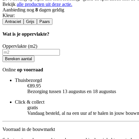
Bekijk
alle producten uit deze actie.
Aanbieding nog
8
dagen geldig
Kleur
:
Antraciet
Grijs
Paars
Wat is je oppervlakte?
Oppervlakte (m2)
Bereken aantal
Online
op voorraad
Thuisbezorgd
€89.95
Bezorging tussen 13 augustus en 18 augustus
Click & collect
gratis
Vandaag besteld, al na een uur af te halen in jouw bouw
Voorraad in de bouwmarkt