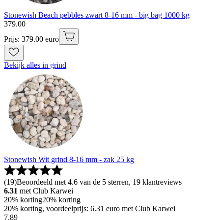
Stonewish Beach pebbles zwart 8-16 mm - big bag 1000 kg
379
.
00
Prijs: 379.00 euro
Bekijk alles in grind
Stonewish Wit grind 8-16 mm - zak 25 kg
(
19
)
Beoordeeld met 4.6 van de 5 sterren, 19 klantreviews
6.31
met Club Karwei
20% korting
20% korting
20% korting, voordeelprijs: 6.31 euro met Club Karwei
7
.
89