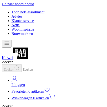
Ga naar hoofdinhoud
Toon hele assortiment
Advies
Klantenservice
Actie
Wooninspiratie
Bouwmarkten
Karwei
Zoeken
Zoeken
Inloggen
Favorieten
,
0 artikelen
Winkelwagen
,
0 artikelen
Zoeken