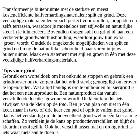
Transformeer je buitenruimte met de sterkste en meest
kostenefficiënte halfverhardingsmaterialen: split en grind. Deze
veelzijdige materialen lenen zich perfect voor opritten, looppaden en
zelfs terrassen, waardoor je moeiteloos een stijlvolle en natuurlijke
sfeer in je tuin creëert. Bovendien dragen split en grind bij aan een
verbeterde grondwaterhuishouding, waardoor jouw tuin extra
'groen' wordt. Ontdek de ongekende mogelijkheden van split en
grind en breng de natuurlijke schoonheid naar voren in jouw
buitenruimte. Maak een statement met stijl en groen in één met deze
veelzijdige halfverhardingsmaterialen.
Tips voor grind
Gebruik een worteldoek om het onkruid te stoppen en gebruik een
grindrooster om te zorgen dat het grind stevig genoeg ligt om erover
te lopen/rijden. Wat altijd handig is om te onthouden bij siergrind is
dat het een natuurproduct is. Een natuurproduct dat vanuit
verschillende locaties gewonnen wordt. De kleur kan dus iets
afwijken van de kleur op de foto. Ben je van plan om niet in één
keer, maar in twee of drie keer een pad of oprit te vullen met grind,
dan is het verstandig om de hoeveelheid grind wel in één keer aan te
schaffen. Zo verklein je de kans op productieverschillen en blijft de
kleurtint mooi gelijk. Ook het verschil tussen nat en droog grind is
iets waar niets aan te doen is.