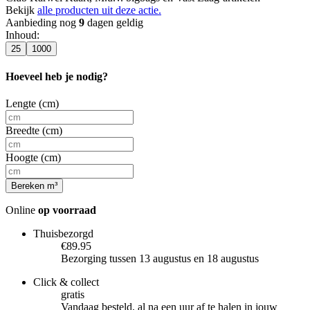
Bekijk
alle producten uit deze actie.
Aanbieding nog
9
dagen geldig
Inhoud
:
25
1000
Hoeveel heb je nodig?
Lengte (cm)
Breedte (cm)
Hoogte (cm)
Bereken m³
Online
op voorraad
Thuisbezorgd
€89.95
Bezorging tussen 13 augustus en 18 augustus
Click & collect
gratis
Vandaag besteld, al na een uur af te halen in jouw