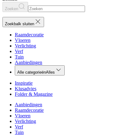
Zoeken
Zoekbalk sluiten
Raamdecoratie
Vloeren
Verlichting
Verf
Tuin
Aanbiedingen
Alle categorieën
Alles
Inspiratie
Klusadvies
Folder & Magazine
Aanbiedingen
Raamdecoratie
Vloeren
Verlichting
Verf
Tuin