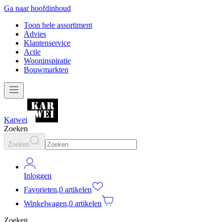
Ga naar hoofdinhoud
Toon hele assortiment
Advies
Klantenservice
Actie
Wooninspiratie
Bouwmarkten
Karwei
Zoeken
Zoeken
Inloggen
Favorieten
,
0 artikelen
Winkelwagen
,
0 artikelen
Zoeken