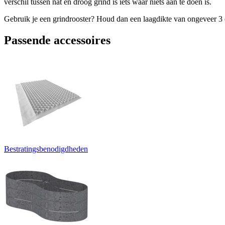
verschil tussen nat en droog grind is iets waar niets aan te doen is.
Gebruik je een grindrooster? Houd dan een laagdikte van ongeveer 3 c
Passende accessoires
Bestratingsbenodigdheden