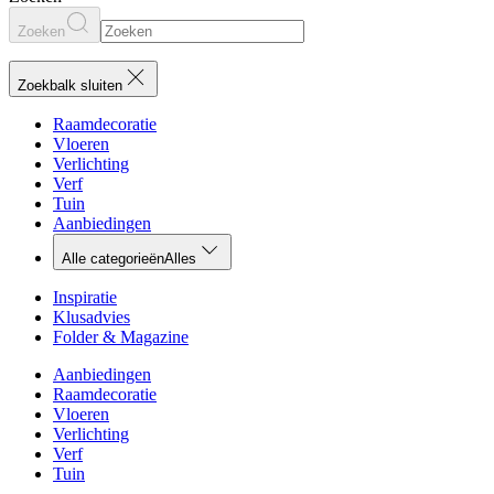
Zoeken
Zoekbalk sluiten
Raamdecoratie
Vloeren
Verlichting
Verf
Tuin
Aanbiedingen
Alle categorieën
Alles
Inspiratie
Klusadvies
Folder & Magazine
Aanbiedingen
Raamdecoratie
Vloeren
Verlichting
Verf
Tuin