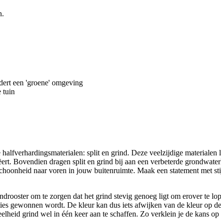
n.
dert een 'groene' omgeving
 tuin
halfverhardingsmaterialen: split en grind. Deze veelzijdige materialen l
creëert. Bovendien dragen split en grind bij aan een verbeterde grondwa
choonheid naar voren in jouw buitenruimte. Maak een statement met stij
ooster om te zorgen dat het grind stevig genoeg ligt om erover te lopen
ties gewonnen wordt. De kleur kan dus iets afwijken van de kleur op de 
elheid grind wel in één keer aan te schaffen. Zo verklein je de kans op p