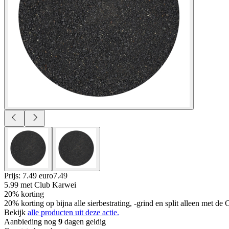
Prijs: 7.49 euro
7
.
49
5.99
met Club Karwei
20% korting
20% korting op bijna alle sierbestrating, -grind en split alleen met d
Bekijk
alle producten uit deze actie.
Aanbieding nog
9
dagen geldig