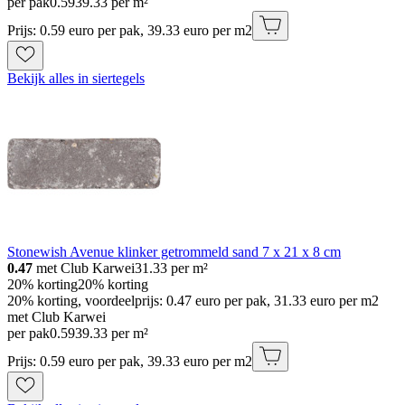
per pak
0
.
59
39.33 per m²
Prijs: 0.59 euro per pak, 39.33 euro per m2
Bekijk alles in siertegels
Stonewish Avenue klinker getrommeld sand 7 x 21 x 8 cm
0.47
met Club Karwei
31.33
per m²
20% korting
20% korting
20% korting, voordeelprijs: 0.47 euro per pak, 31.33 euro per m2
met Club Karwei
per pak
0
.
59
39.33 per m²
Prijs: 0.59 euro per pak, 39.33 euro per m2