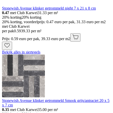
Stonewish Avenue klinker getrommeld night 7 x 21 x 8 cm
0.47
met Club Karwei
31.33
per m²
20% korting
20% korting
20% korting, voordeelprijs: 0.47 euro per pak, 31.33 euro per m2
met Club Karwei
per pak
0
.
59
39.33 per m²
Prijs: 0.59 euro per pak, 39.33 euro per m2
Bekijk alles in siertegels
Stonewish Avenue klinker getrommeld Smook grijs/antraciet 20 x 5
x 7 cm
0.35
met Club Karwei
35.00
per m²