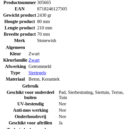
Productnummer
305665
EAN
8718246127505
Gewicht product
2430 gr
Hoogte product
80 mm
Lengte product
210 mm
Breedte product
70 mm
Merk
Stonewish
Algemeen
Kleur
Zwart
Kleurfamilie
Zwart
Afwerking
Getrommeld
Type
Siertegels
Materiaal
Beton
,
Keramiek
Gebruik
Geschikt voor onderdeel
Pad
,
Sierbestrating
,
Siertuin
,
Terras
,
buiten
Tuin
UV-bestendig
Nee
Anti-mos werking
Nee
Onderhoudsvrij
Nee
Geschikt voor aftrillen
Ja