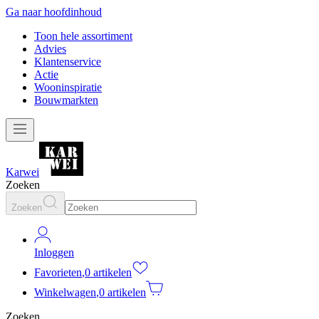
Ga naar hoofdinhoud
Toon hele assortiment
Advies
Klantenservice
Actie
Wooninspiratie
Bouwmarkten
Karwei
Zoeken
Zoeken
Inloggen
Favorieten
,
0 artikelen
Winkelwagen
,
0 artikelen
Zoeken