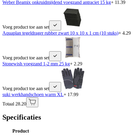
Weber Beamix onkruidmijdend voegzand antraciet 15 kg
+ 11.39
Voeg product toe aan set
Aquaplan tegeldrager rubber zwart 10 x 10 x 1 cm (10 stuks)
+ 4.29
Voeg product toe aan set
Stonewish voegzand 1-2 mm 25 kg
+ 2.29
Voeg product toe aan set
suki werkhandschoen warm XL
+ 17.99
Totaal 28.20
Specificaties
Product