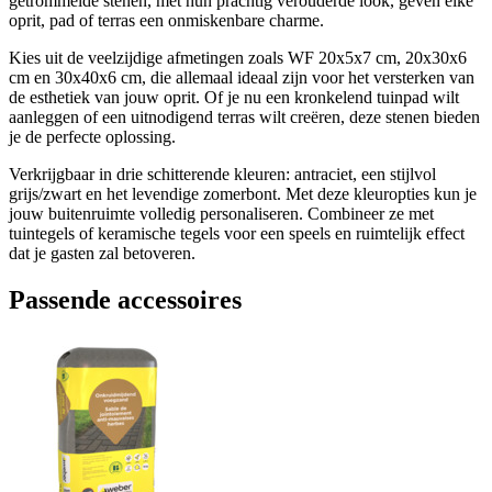
getrommelde stenen, met hun prachtig verouderde look, geven elke
oprit, pad of terras een onmiskenbare charme.
Kies uit de veelzijdige afmetingen zoals WF 20x5x7 cm, 20x30x6
cm en 30x40x6 cm, die allemaal ideaal zijn voor het versterken van
de esthetiek van jouw oprit. Of je nu een kronkelend tuinpad wilt
aanleggen of een uitnodigend terras wilt creëren, deze stenen bieden
je de perfecte oplossing.
Verkrijgbaar in drie schitterende kleuren: antraciet, een stijlvol
grijs/zwart en het levendige zomerbont. Met deze kleuropties kun je
jouw buitenruimte volledig personaliseren. Combineer ze met
tuintegels of keramische tegels voor een speels en ruimtelijk effect
dat je gasten zal betoveren.
Passende accessoires