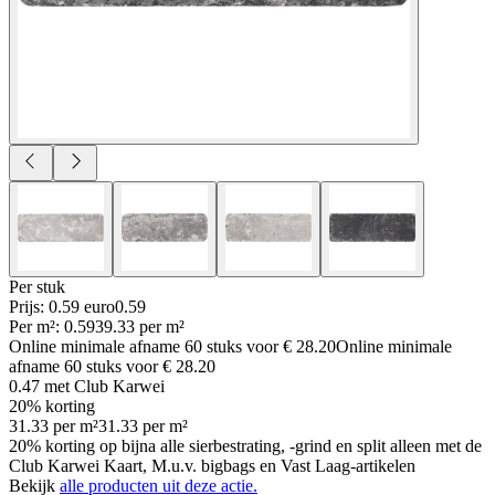
Per
stuk
Prijs: 0.59 euro
0
.
59
Per
m²
:
0.59
39.33
per
m²
Online minimale afname
60
stuks voor
€ 28.20
Online minimale
afname
60
stuks voor
€ 28.20
0.47
met Club Karwei
20% korting
31.33
per
m²
31.33
per
m²
20% korting op bijna alle sierbestrating, -grind en split alleen met de
Club Karwei Kaart, M.u.v. bigbags en Vast Laag-artikelen
Bekijk
alle producten uit deze actie.