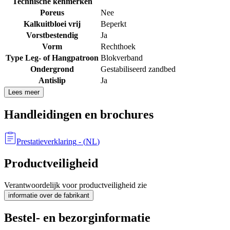
Technische kenmerken
Poreus
Nee
Kalkuitbloei vrij
Beperkt
Vorstbestendig
Ja
Vorm
Rechthoek
Type Leg- of Hangpatroon
Blokverband
Ondergrond
Gestabiliseerd zandbed
Antislip
Ja
Lees meer
Handleidingen en brochures
Prestatieverklaring
- (
NL
)
Productveiligheid
Verantwoordelijk voor productveiligheid zie
informatie over de fabrikant
Bestel- en bezorginformatie