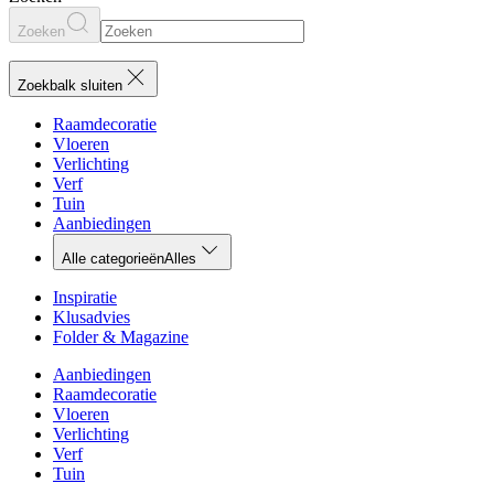
Zoeken
Zoekbalk sluiten
Raamdecoratie
Vloeren
Verlichting
Verf
Tuin
Aanbiedingen
Alle categorieën
Alles
Inspiratie
Klusadvies
Folder & Magazine
Aanbiedingen
Raamdecoratie
Vloeren
Verlichting
Verf
Tuin