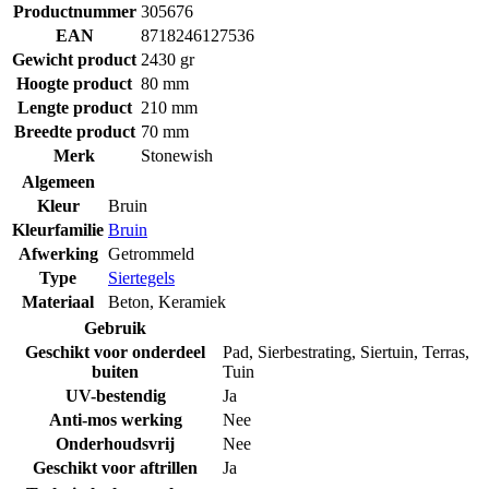
Productnummer
305676
EAN
8718246127536
Gewicht product
2430 gr
Hoogte product
80 mm
Lengte product
210 mm
Breedte product
70 mm
Merk
Stonewish
Algemeen
Kleur
Bruin
Kleurfamilie
Bruin
Afwerking
Getrommeld
Type
Siertegels
Materiaal
Beton
,
Keramiek
Gebruik
Geschikt voor onderdeel
Pad
,
Sierbestrating
,
Siertuin
,
Terras
,
buiten
Tuin
UV-bestendig
Ja
Anti-mos werking
Nee
Onderhoudsvrij
Nee
Geschikt voor aftrillen
Ja