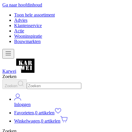
Ga naar hoofdinhoud
Toon hele assortiment
Advies
Klantenservice
Actie
Wooninspiratie
Bouwmarkten
Karwei
Zoeken
Zoeken
Inloggen
Favorieten
,
0 artikelen
Winkelwagen
,
0 artikelen
Zoeken