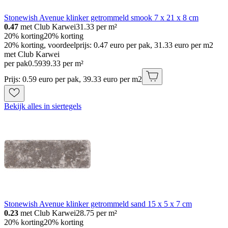
Stonewish Avenue klinker getrommeld smook 7 x 21 x 8 cm
0.47
met Club Karwei
31.33
per m²
20% korting
20% korting
20% korting, voordeelprijs: 0.47 euro per pak, 31.33 euro per m2
met Club Karwei
per pak
0
.
59
39.33 per m²
Prijs: 0.59 euro per pak, 39.33 euro per m2
Bekijk alles in siertegels
Stonewish Avenue klinker getrommeld sand 15 x 5 x 7 cm
0.23
met Club Karwei
28.75
per m²
20% korting
20% korting