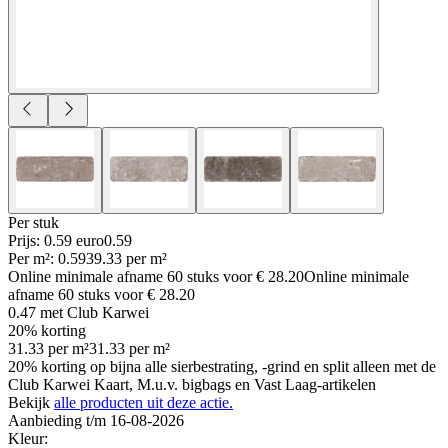
Per
stuk
Prijs: 0.59 euro
0
.
59
Per
m²
:
0.59
39.33
per
m²
Online minimale afname
60
stuks voor
€ 28.20
Online minimale
afname
60
stuks voor
€ 28.20
0.47
met Club Karwei
20% korting
31.33
per
m²
31.33
per
m²
20% korting op bijna alle sierbestrating, -grind en split alleen met de
Club Karwei Kaart, M.u.v. bigbags en Vast Laag-artikelen
Bekijk
alle producten uit deze actie.
Aanbieding t/m 16-08-2026
Kleur
: