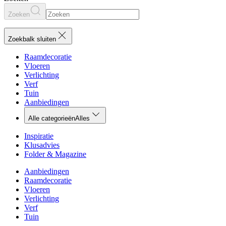
Zoeken
Zoekbalk sluiten
Raamdecoratie
Vloeren
Verlichting
Verf
Tuin
Aanbiedingen
Alle categorieën
Alles
Inspiratie
Klusadvies
Folder & Magazine
Aanbiedingen
Raamdecoratie
Vloeren
Verlichting
Verf
Tuin