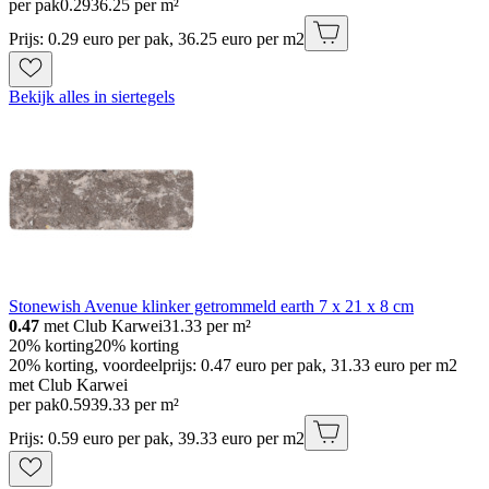
per pak
0
.
29
36.25 per m²
Prijs: 0.29 euro per pak, 36.25 euro per m2
Bekijk alles in siertegels
Stonewish Avenue klinker getrommeld earth 7 x 21 x 8 cm
0.47
met Club Karwei
31.33
per m²
20% korting
20% korting
20% korting, voordeelprijs: 0.47 euro per pak, 31.33 euro per m2
met Club Karwei
per pak
0
.
59
39.33 per m²
Prijs: 0.59 euro per pak, 39.33 euro per m2