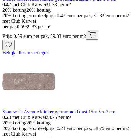
0.47
met Club Karwei
31.33
per m²
20% korting
20% korting
20% korting, voordeelprijs: 0.47 euro per pak, 31.33 euro per m2
met Club Karwei
per pak
0
.
59
39.33 per m²
Prijs: 0.59 euro per pak, 39.33 euro per m2
Bekijk alles in siertegels
Stonewish Avenue klinker getrommeld dust 15 x 5 x 7 cm
0.23
met Club Karwei
28.75
per m²
20% korting
20% korting
20% korting, voordeelprijs: 0.23 euro per pak, 28.75 euro per m2
met Club Karwei