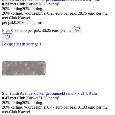
0.23
met Club Karwei
28.75
per m²
20% korting
20% korting
20% korting, voordeelprijs: 0.23 euro per pak, 28.75 euro per m2
met Club Karwei
per pak
0
.
29
36.25 per m²
Prijs: 0.29 euro per pak, 36.25 euro per m2
Bekijk alles in siertegels
Stonewish Avenue klinker getrommeld sand 7 x 21 x 8 cm
0.47
met Club Karwei
31.33
per m²
20% korting
20% korting
20% korting, voordeelprijs: 0.47 euro per pak, 31.33 euro per m2
met Club Karwei