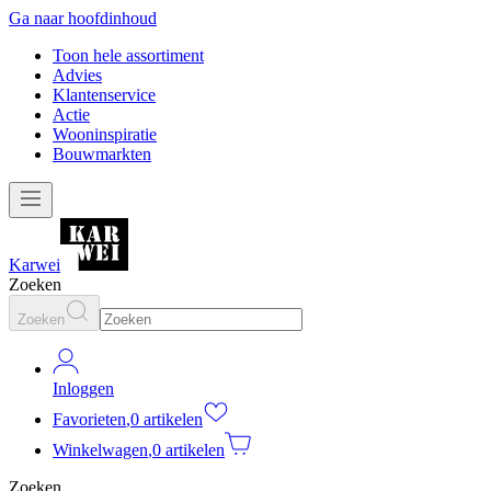
Ga naar hoofdinhoud
Toon hele assortiment
Advies
Klantenservice
Actie
Wooninspiratie
Bouwmarkten
Karwei
Zoeken
Zoeken
Inloggen
Favorieten
,
0 artikelen
Winkelwagen
,
0 artikelen
Zoeken