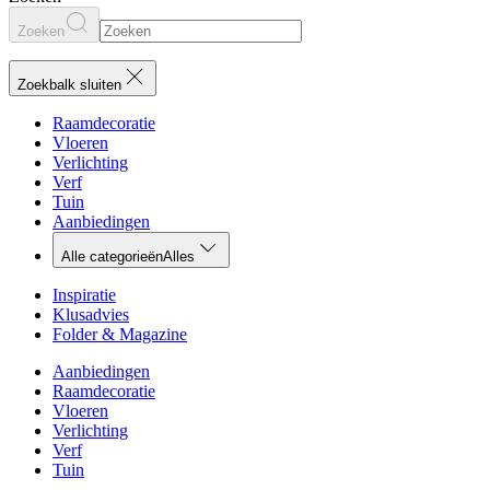
Zoeken
Zoekbalk sluiten
Raamdecoratie
Vloeren
Verlichting
Verf
Tuin
Aanbiedingen
Alle categorieën
Alles
Inspiratie
Klusadvies
Folder & Magazine
Aanbiedingen
Raamdecoratie
Vloeren
Verlichting
Verf
Tuin