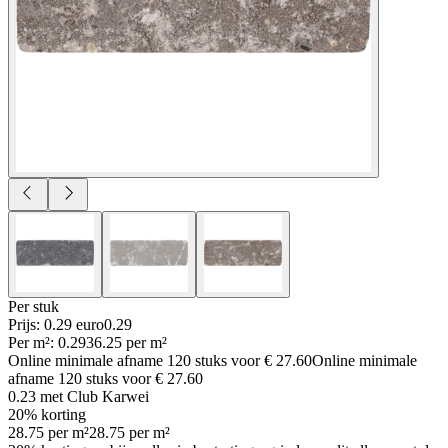
Per
stuk
Prijs: 0.29 euro
0
.
29
Per
m²
:
0.29
36.25
per
m²
Online minimale afname
120
stuks voor
€ 27.60
Online minimale
afname
120
stuks voor
€ 27.60
0.23
met Club Karwei
20% korting
28.75
per
m²
28.75
per
m²