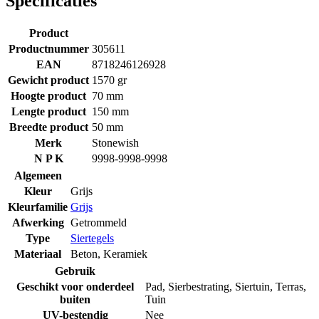
Specificaties
Product
Productnummer
305611
EAN
8718246126928
Gewicht product
1570 gr
Hoogte product
70 mm
Lengte product
150 mm
Breedte product
50 mm
Merk
Stonewish
N P K
9998-9998-9998
Algemeen
Kleur
Grijs
Kleurfamilie
Grijs
Afwerking
Getrommeld
Type
Siertegels
Materiaal
Beton
,
Keramiek
Gebruik
Geschikt voor onderdeel
Pad
,
Sierbestrating
,
Siertuin
,
Terras
,
buiten
Tuin
UV-bestendig
Nee