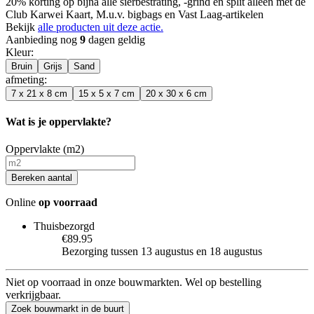
20% korting op bijna alle sierbestrating, -grind en split alleen met de
Club Karwei Kaart, M.u.v. bigbags en Vast Laag-artikelen
Bekijk
alle producten uit deze actie.
Aanbieding nog
9
dagen geldig
Kleur
:
Bruin
Grijs
Sand
afmeting
:
7 x 21 x 8 cm
15 x 5 x 7 cm
20 x 30 x 6 cm
Wat is je oppervlakte?
Oppervlakte (m2)
Bereken aantal
Online
op voorraad
Thuisbezorgd
€89.95
Bezorging tussen 13 augustus en 18 augustus
Niet op voorraad in onze bouwmarkten. Wel op bestelling
verkrijgbaar.
Zoek bouwmarkt in de buurt