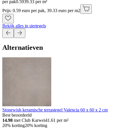
per pak
0
.
59
39.33 per m²
Prijs: 0.59 euro per pak, 39.33 euro per m2
Bekijk alles in siertegels
Alternatieven
Stonewish keramische terrastegel Valencia 60 x 60 x 2 cm
Best beoordeeld
14.98
met Club Karwei
41.61
per m²
20% korting
20% korting