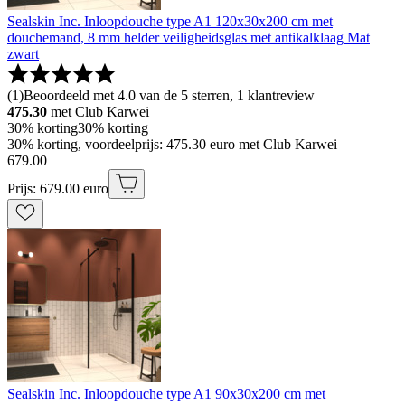
Sealskin Inc. Inloopdouche type A1 120x30x200 cm met
douchemand, 8 mm helder veiligheidsglas met antikalklaag Mat
zwart
(
1
)
Beoordeeld met 4.0 van de 5 sterren, 1 klantreview
475.30
met Club Karwei
30% korting
30% korting
30% korting, voordeelprijs: 475.30 euro met Club Karwei
679
.
00
Prijs: 679.00 euro
Sealskin Inc. Inloopdouche type A1 90x30x200 cm met