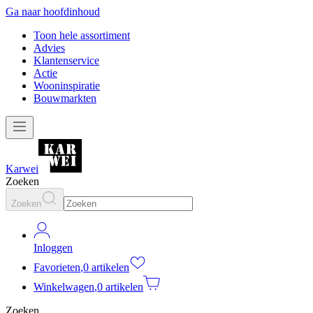
Ga naar hoofdinhoud
Toon hele assortiment
Advies
Klantenservice
Actie
Wooninspiratie
Bouwmarkten
Karwei
Zoeken
Zoeken
Inloggen
Favorieten
,
0 artikelen
Winkelwagen
,
0 artikelen
Zoeken