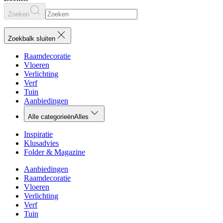
Zoeken
Zoekbalk sluiten
Raamdecoratie
Vloeren
Verlichting
Verf
Tuin
Aanbiedingen
Alle categorieën
Alles
Inspiratie
Klusadvies
Folder & Magazine
Aanbiedingen
Raamdecoratie
Vloeren
Verlichting
Verf
Tuin