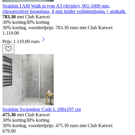
Sealskin I AM Walk in type A3 (divider), 901-1000 mm,
chroom/zilver hoogglans, 8 mm helder veiligheidsglas + antikalk.
783.30
met Club Karwei
30% korting
30% korting
30% korting, voordeelprijs: 783.30 euro met Club Karwei
1
.
119
.
00
Prijs: 1.119.00 euro
Sealskin Swingdeur Code L 100x197 cm
475.30
met Club Karwei
30% korting
30% korting
30% korting, voordeelprijs: 475.30 euro met Club Karwei
679
.
00