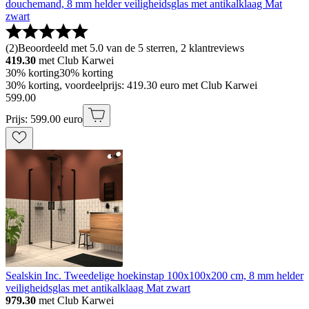
douchemand, 8 mm helder veiligheidsglas met antikalklaag Mat
zwart
(
2
)
Beoordeeld met 5.0 van de 5 sterren, 2 klantreviews
419.30
met Club Karwei
30% korting
30% korting
30% korting, voordeelprijs: 419.30 euro met Club Karwei
599
.
00
Prijs: 599.00 euro
Sealskin Inc. Tweedelige hoekinstap 100x100x200 cm, 8 mm helder
veiligheidsglas met antikalklaag Mat zwart
979.30
met Club Karwei