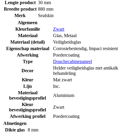
Lengte product
30 mm
Breedte product
880 mm
Merk
Sealskin
Algemeen
Kleurfamilie
Zwart
Materiaal
Glas
,
Metaal
Materiaal (detail)
Veiligheidsglas
Eigenschap materiaal
Corrosiebestendig
,
Impact resistent
Afwerking
Poedercoating
Type
Douchecabinepaneel
Helder veiligheidsglas met antikalk
Decor
behandeling
Kleur
Mat zwart
Lijn
Inc.
Materiaal
Aluminium
bevestigingsprofiel
Kleur
Zwart
bevestigingsprofiel
Afwerking profiel
Poedercoating
Afmetingen
Dikte glas
8 mm