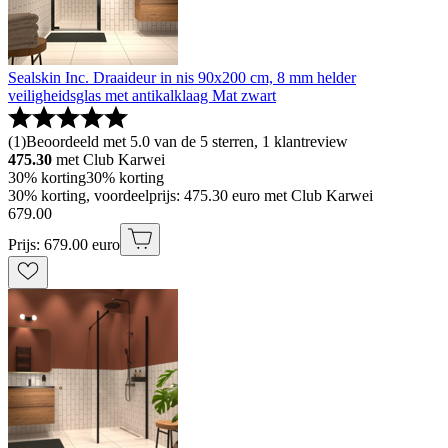
Sealskin Inc. Draaideur in nis 90x200 cm, 8 mm helder
veiligheidsglas met antikalklaag Mat zwart
(
1
)
Beoordeeld met 5.0 van de 5 sterren, 1 klantreview
475.30
met Club Karwei
30% korting
30% korting
30% korting, voordeelprijs: 475.30 euro met Club Karwei
679
.
00
Prijs: 679.00 euro