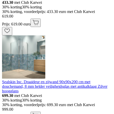
433.30
met Club Karwei
30% korting
30% korting
30% korting, voordeelprijs: 433.30 euro met Club Karwei
619
.
00
Prijs: 619.00 euro
Sealskin Inc. Draaideur en zijwand 90x90x200 cm met
douchemand, 8 mm helder veiligheidsglas met antikalklaag Zilver
hoogglans
699.30
met Club Karwei
30% korting
30% korting
30% korting, voordeelprijs: 699.30 euro met Club Karwei
999
.
00