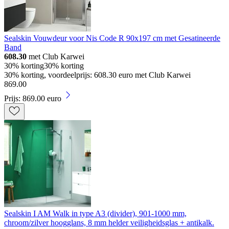
Sealskin Vouwdeur voor Nis Code R 90x197 cm met Gesatineerde
Band
608.30
met Club Karwei
30% korting
30% korting
30% korting, voordeelprijs: 608.30 euro met Club Karwei
869
.
00
Prijs: 869.00 euro
Sealskin I AM Walk in type A3 (divider), 901-1000 mm,
chroom/zilver hoogglans, 8 mm helder veiligheidsglas + antikalk.