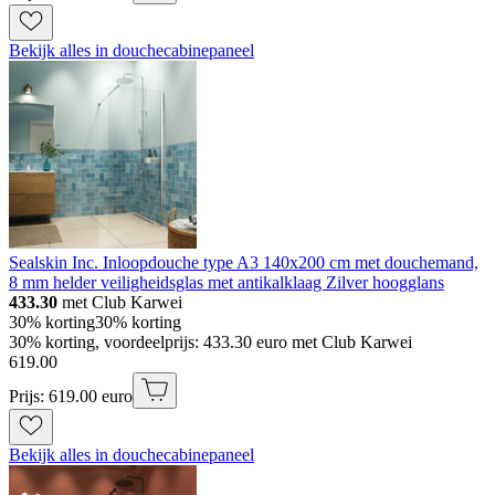
Bekijk alles in douchecabinepaneel
Sealskin Inc. Inloopdouche type A3 140x200 cm met douchemand,
8 mm helder veiligheidsglas met antikalklaag Zilver hoogglans
433.30
met Club Karwei
30% korting
30% korting
30% korting, voordeelprijs: 433.30 euro met Club Karwei
619
.
00
Prijs: 619.00 euro
Bekijk alles in douchecabinepaneel