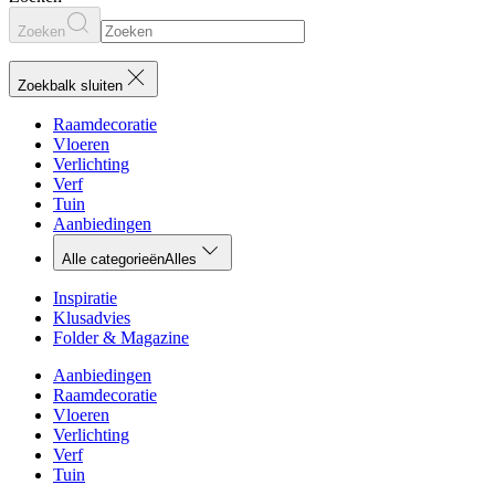
Zoeken
Zoekbalk sluiten
Raamdecoratie
Vloeren
Verlichting
Verf
Tuin
Aanbiedingen
Alle categorieën
Alles
Inspiratie
Klusadvies
Folder & Magazine
Aanbiedingen
Raamdecoratie
Vloeren
Verlichting
Verf
Tuin