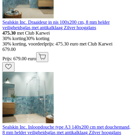
Sealskin Inc. Draaideur in nis 100x200 cm, 8 mm helder
veiligheidsglas met antikalklaag Zilver hoogglans
475.30
met Club Karwei
30% korting
30% korting
30% korting, voordeelprijs: 475.30 euro met Club Karwei
679
.
00
Prijs: 679.00 euro
Sealskin Inc. Inloopdouche type A3 140x200 cm met douchemand,
8 mm helder veiligheidsglas met antikalklaag Zilver hoogglans