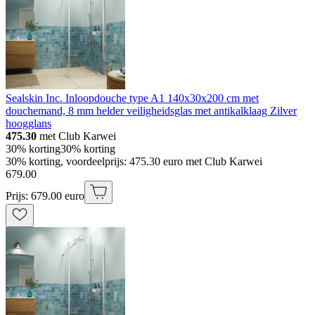
Sealskin Inc. Inloopdouche type A1 140x30x200 cm met
douchemand, 8 mm helder veiligheidsglas met antikalklaag Zilver
hoogglans
475.30
met Club Karwei
30% korting
30% korting
30% korting, voordeelprijs: 475.30 euro met Club Karwei
679
.
00
Prijs: 679.00 euro