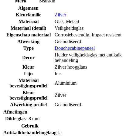
Merk
Sealskin
Algemeen
Kleurfamilie
Zilver
Materiaal
Glas
,
Metaal
Materiaal (detail)
Veiligheidsglas
Eigenschap materiaal
Corrosiebestendig
,
Impact resistent
Afwerking
Geanodiseerd
Type
Douchecabinepaneel
Helder veiligheidsglas met antikalk
Decor
behandeling
Kleur
Zilver hoogglans
Lijn
Inc.
Materiaal
Aluminium
bevestigingsprofiel
Kleur
Zilver
bevestigingsprofiel
Afwerking profiel
Geanodiseerd
Afmetingen
Dikte glas
8 mm
Gebruik
Antikalkbehandeling/laag
Ja