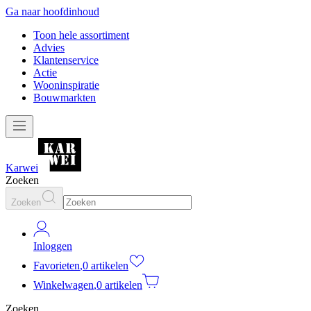
Ga naar hoofdinhoud
Toon hele assortiment
Advies
Klantenservice
Actie
Wooninspiratie
Bouwmarkten
Karwei
Zoeken
Zoeken
Inloggen
Favorieten
,
0 artikelen
Winkelwagen
,
0 artikelen
Zoeken