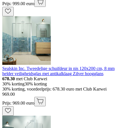
Prijs: 999.00 euro
Sealskin Inc. Tweedelige schuifdeur in nis 120x200 cm, 8 mm
helder veiligheidsglas met antikalklaag Zilver hoogglans
678.30
met Club Karwei
30% korting
30% korting
30% korting, voordeelprijs: 678.30 euro met Club Karwei
969
.
00
Prijs: 969.00 euro