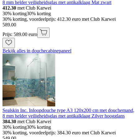
8 mm helder veiligheidsglas met antikalklaag Mat zwart
412.30
met Club Karwei
30% korting
30% korting
30% korting, voordeelprijs: 412.30 euro met Club Karwei
589
.
00
Prijs: 589.00 euro
Bekijk alles in douchecabinepaneel
Sealskin Inc. Inloopdouche type A3 120x200 cm met douchemand,
8 mm helder veiligheidsglas met antikalklaag Zilver hoogglans
384.30
met Club Karwei
30% korting
30% korting
30% korting, voordeelprijs: 384.30 euro met Club Karwei
549
.
00