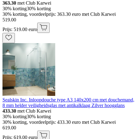
363.30
met Club Karwei
30% korting
30% korting
30% korting, voordeelprijs: 363.30 euro met Club Karwei
519
.
00
Prijs: 519.00 euro
Sealskin Inc. Inloopdouche type A3 140x200 cm met douchemand,
8 mm helder veiligheidsglas met antikalklaag Zilver hoogglans
433.30
met Club Karwei
30% korting
30% korting
30% korting, voordeelprijs: 433.30 euro met Club Karwei
619
.
00
Prijs: 619.00 euro