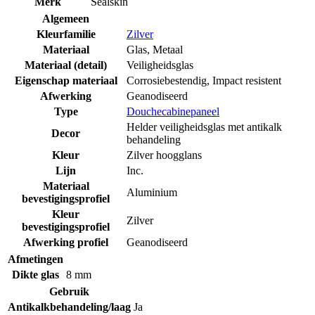
Merk
Sealskin
Algemeen
Kleurfamilie
Zilver
Materiaal
Glas
,
Metaal
Materiaal (detail)
Veiligheidsglas
Eigenschap materiaal
Corrosiebestendig
,
Impact resistent
Afwerking
Geanodiseerd
Type
Douchecabinepaneel
Helder veiligheidsglas met antikalk
Decor
behandeling
Kleur
Zilver hoogglans
Lijn
Inc.
Materiaal
Aluminium
bevestigingsprofiel
Kleur
Zilver
bevestigingsprofiel
Afwerking profiel
Geanodiseerd
Afmetingen
Dikte glas
8 mm
Gebruik
Antikalkbehandeling/laag
Ja