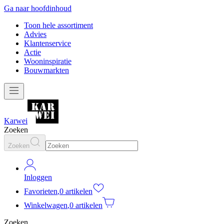
Ga naar hoofdinhoud
Toon hele assortiment
Advies
Klantenservice
Actie
Wooninspiratie
Bouwmarkten
Karwei
Zoeken
Zoeken
Inloggen
Favorieten
,
0 artikelen
Winkelwagen
,
0 artikelen
Zoeken