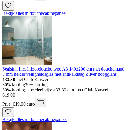
Bekijk alles in douchecabinepaneel
Sealskin Inc. Inloopdouche type A3 140x200 cm met douchemand,
8 mm helder veiligheidsglas met antikalklaag Zilver hoogglans
433.30
met Club Karwei
30% korting
30% korting
30% korting, voordeelprijs: 433.30 euro met Club Karwei
619
.
00
Prijs: 619.00 euro
Bekijk alles in douchecabinepaneel