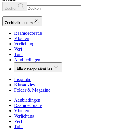
Zoeken
Zoekbalk sluiten
Raamdecoratie
Vloeren
Verlichting
Verf
Tuin
Aanbiedingen
Alle categorieën
Alles
Inspiratie
Klusadvies
Folder & Magazine
Aanbiedingen
Raamdecoratie
Vloeren
Verlichting
Verf
Tuin