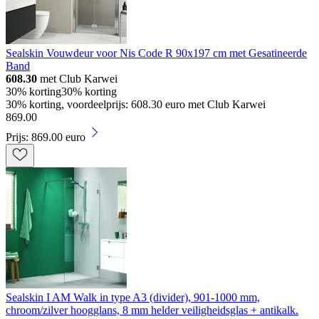
Sealskin Vouwdeur voor Nis Code R 90x197 cm met Gesatineerde
Band
608.30
met Club Karwei
30% korting
30% korting
30% korting, voordeelprijs: 608.30 euro met Club Karwei
869
.
00
Prijs: 869.00 euro
Sealskin I AM Walk in type A3 (divider), 901-1000 mm,
chroom/zilver hoogglans, 8 mm helder veiligheidsglas + antikalk.