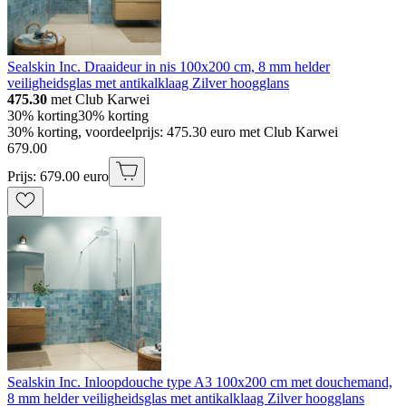
Sealskin Inc. Draaideur in nis 100x200 cm, 8 mm helder
veiligheidsglas met antikalklaag Zilver hoogglans
475.30
met Club Karwei
30% korting
30% korting
30% korting, voordeelprijs: 475.30 euro met Club Karwei
679
.
00
Prijs: 679.00 euro
Sealskin Inc. Inloopdouche type A3 100x200 cm met douchemand,
8 mm helder veiligheidsglas met antikalklaag Zilver hoogglans