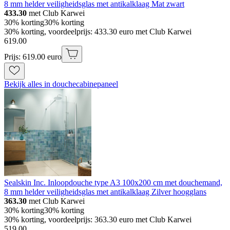
8 mm helder veiligheidsglas met antikalklaag Mat zwart
433.30
met Club Karwei
30% korting
30% korting
30% korting, voordeelprijs: 433.30 euro met Club Karwei
619
.
00
Prijs: 619.00 euro
Bekijk alles in douchecabinepaneel
Sealskin Inc. Inloopdouche type A3 100x200 cm met douchemand,
8 mm helder veiligheidsglas met antikalklaag Zilver hoogglans
363.30
met Club Karwei
30% korting
30% korting
30% korting, voordeelprijs: 363.30 euro met Club Karwei
519
.
00