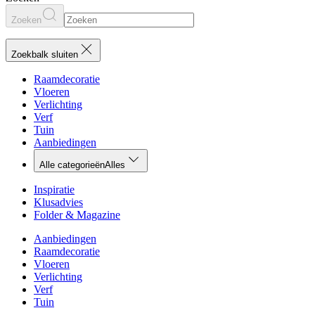
Zoeken
Zoekbalk sluiten
Raamdecoratie
Vloeren
Verlichting
Verf
Tuin
Aanbiedingen
Alle categorieën
Alles
Inspiratie
Klusadvies
Folder & Magazine
Aanbiedingen
Raamdecoratie
Vloeren
Verlichting
Verf
Tuin