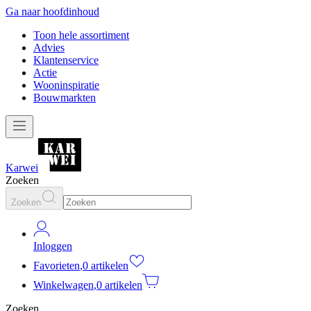
Ga naar hoofdinhoud
Toon hele assortiment
Advies
Klantenservice
Actie
Wooninspiratie
Bouwmarkten
Karwei
Zoeken
Zoeken
Inloggen
Favorieten
,
0 artikelen
Winkelwagen
,
0 artikelen
Zoeken