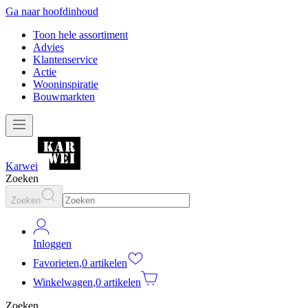
Ga naar hoofdinhoud
Toon hele assortiment
Advies
Klantenservice
Actie
Wooninspiratie
Bouwmarkten
Karwei
Zoeken
Zoeken
Inloggen
Favorieten
,
0 artikelen
Winkelwagen
,
0 artikelen
Zoeken