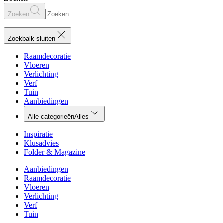
Zoeken
Zoekbalk sluiten
Raamdecoratie
Vloeren
Verlichting
Verf
Tuin
Aanbiedingen
Alle categorieën
Alles
Inspiratie
Klusadvies
Folder & Magazine
Aanbiedingen
Raamdecoratie
Vloeren
Verlichting
Verf
Tuin