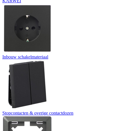
KARWEI
Inbouw schakelmateriaal
Stopcontacten & overige contactdozen