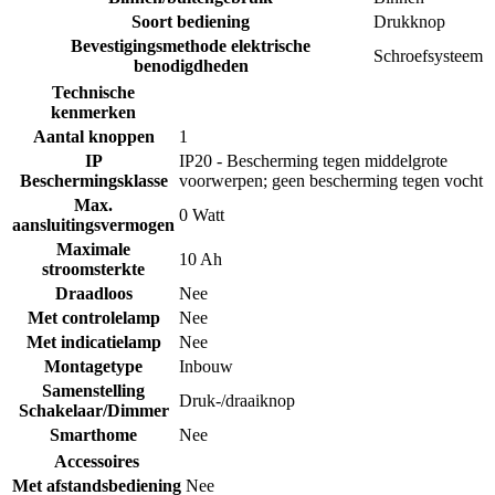
Soort bediening
Drukknop
Bevestigingsmethode elektrische
Schroefsysteem
benodigdheden
Technische
kenmerken
Aantal knoppen
1
IP
IP20 - Bescherming tegen middelgrote
Beschermingsklasse
voorwerpen; geen bescherming tegen vocht
Max.
0 Watt
aansluitingsvermogen
Maximale
10 Ah
stroomsterkte
Draadloos
Nee
Met controlelamp
Nee
Met indicatielamp
Nee
Montagetype
Inbouw
Samenstelling
Druk-/draaiknop
Schakelaar/Dimmer
Smarthome
Nee
Accessoires
Met afstandsbediening
Nee