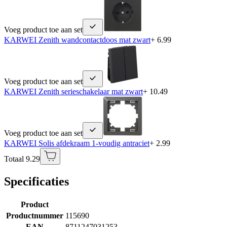
Voeg product toe aan set
KARWEI Zenith wandcontactdoos mat zwart
+ 6.99
Voeg product toe aan set
KARWEI Zenith serieschakelaar mat zwart
+ 10.49
Voeg product toe aan set
KARWEI Solis afdekraam 1-voudig antraciet
+ 2.99
Totaal 9.29
Specificaties
Product
Productnummer
115690
EAN
8711247031253