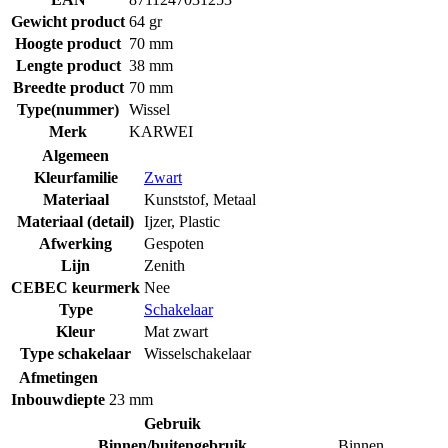
Gewicht product
64 gr
Hoogte product
70 mm
Lengte product
38 mm
Breedte product
70 mm
Type(nummer)
Wissel
Merk
KARWEI
Algemeen
Kleurfamilie
Zwart
Materiaal
Kunststof
,
Metaal
Materiaal (detail)
Ijzer
,
Plastic
Afwerking
Gespoten
Lijn
Zenith
CEBEC keurmerk
Nee
Type
Schakelaar
Kleur
Mat zwart
Type schakelaar
Wisselschakelaar
Afmetingen
Inbouwdiepte
23 mm
Gebruik
Binnen/buitengebruik
Binnen