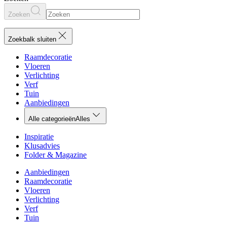
Zoeken
Zoekbalk sluiten
Raamdecoratie
Vloeren
Verlichting
Verf
Tuin
Aanbiedingen
Alle categorieën
Alles
Inspiratie
Klusadvies
Folder & Magazine
Aanbiedingen
Raamdecoratie
Vloeren
Verlichting
Verf
Tuin