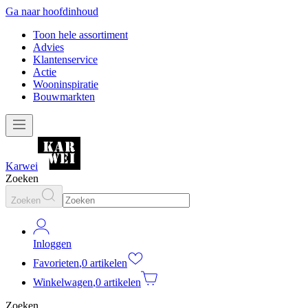
Ga naar hoofdinhoud
Toon hele assortiment
Advies
Klantenservice
Actie
Wooninspiratie
Bouwmarkten
Karwei
Zoeken
Zoeken
Inloggen
Favorieten
,
0 artikelen
Winkelwagen
,
0 artikelen
Zoeken