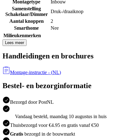
Montagetype
Inbouw
Samenstelling
Druk-/draaiknop
Schakelaar/Dimmer
Aantal knoppen
2
Smarthome
Nee
Milieukenmerken
Lees meer
Handleidingen en brochures
Montage-instructie
- (
NL
)
Bestel- en bezorginformatie
Bezorgd door PostNL
Vandaag besteld, maandag 10 augustus in huis
Thuisbezorgd voor €4.95 en gratis vanaf €50
Gratis
bezorgd in de bouwmarkt