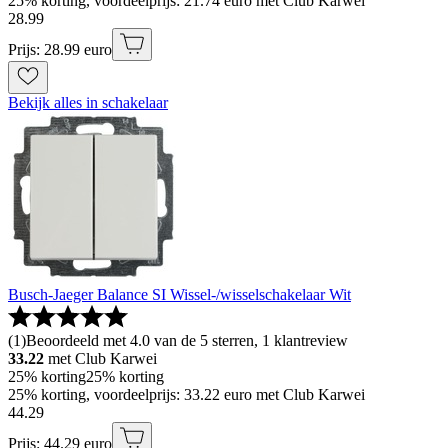
25% korting, voordeelprijs: 21.74 euro met Club Karwei
28
.
99
Prijs: 28.99 euro
Bekijk alles in schakelaar
Busch-Jaeger Balance SI Wissel-/wisselschakelaar Wit
(
1
)
Beoordeeld met 4.0 van de 5 sterren, 1 klantreview
33.22
met Club Karwei
25% korting
25% korting
25% korting, voordeelprijs: 33.22 euro met Club Karwei
44
.
29
Prijs: 44.29 euro