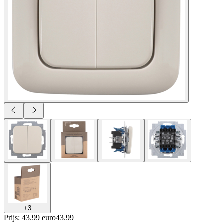
+
3
Prijs: 43.99 euro
43
.
99