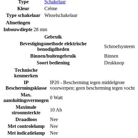
Type
Schakelaar
Kleur
Crème
Type schakelaar
Wisselschakelaar
Afmetingen
Inbouwdiepte
28 mm
Gebruik
Bevestigingsmethode elektrische
Schroefsysteem
benodigdheden
Binnen/buitengebruik
Binnen
Soort bediening
Drukknop
Technische
kenmerken
IP
IP20 - Bescherming tegen middelgrote
Beschermingsklasse
voorwerpen; geen bescherming tegen vocht
Max.
0 Watt
aansluitingsvermogen
Maximale
10 Ah
stroomsterkte
Draadloos
Nee
Met controlelamp
Nee
Met indicatielamp
Nee