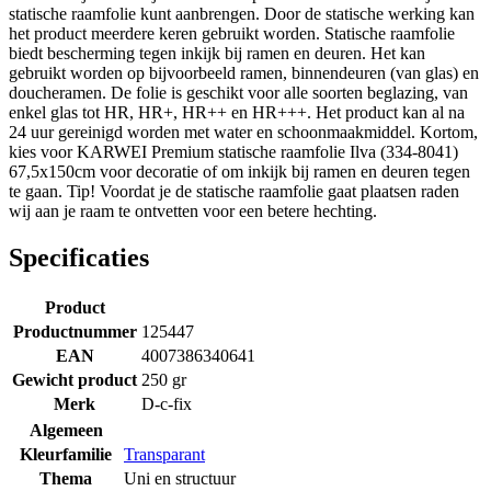
statische raamfolie kunt aanbrengen. Door de statische werking kan
het product meerdere keren gebruikt worden. Statische raamfolie
biedt bescherming tegen inkijk bij ramen en deuren. Het kan
gebruikt worden op bijvoorbeeld ramen, binnendeuren (van glas) en
doucheramen. De folie is geschikt voor alle soorten beglazing, van
enkel glas tot HR, HR+, HR++ en HR+++. Het product kan al na
24 uur gereinigd worden met water en schoonmaakmiddel. Kortom,
kies voor KARWEI Premium statische raamfolie Ilva (334-8041)
67,5x150cm voor decoratie of om inkijk bij ramen en deuren tegen
te gaan. Tip! Voordat je de statische raamfolie gaat plaatsen raden
wij aan je raam te ontvetten voor een betere hechting.
Specificaties
Product
Productnummer
125447
EAN
4007386340641
Gewicht product
250 gr
Merk
D-c-fix
Algemeen
Kleurfamilie
Transparant
Thema
Uni en structuur