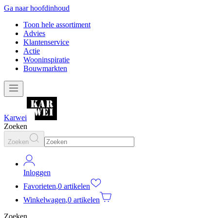
Ga naar hoofdinhoud
Toon hele assortiment
Advies
Klantenservice
Actie
Wooninspiratie
Bouwmarkten
Karwei
Zoeken
Zoeken
Inloggen
Favorieten
,
0 artikelen
Winkelwagen
,
0 artikelen
Zoeken