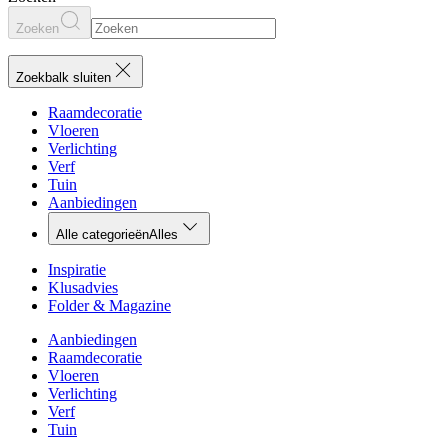
Zoeken
Zoekbalk sluiten
Raamdecoratie
Vloeren
Verlichting
Verf
Tuin
Aanbiedingen
Alle categorieën
Alles
Inspiratie
Klusadvies
Folder & Magazine
Aanbiedingen
Raamdecoratie
Vloeren
Verlichting
Verf
Tuin