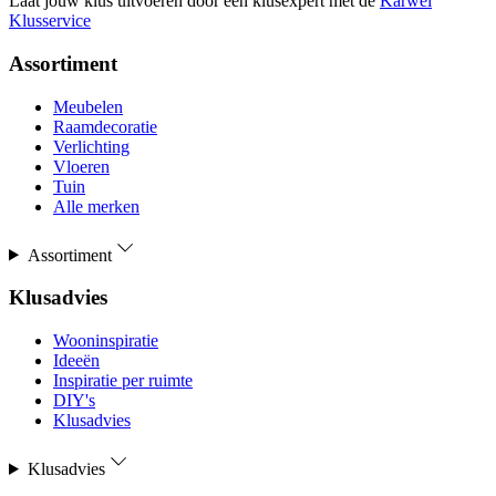
Laat jouw klus uitvoeren door een klusexpert met de
Karwei
Klusservice
Assortiment
Meubelen
Raamdecoratie
Verlichting
Vloeren
Tuin
Alle merken
Assortiment
Klusadvies
Wooninspiratie
Ideeën
Inspiratie per ruimte
DIY's
Klusadvies
Klusadvies