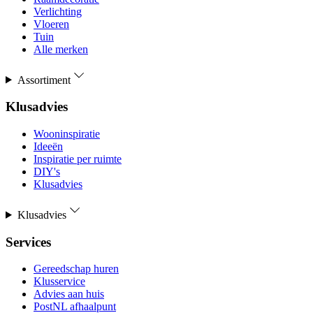
Verlichting
Vloeren
Tuin
Alle merken
Assortiment
Klusadvies
Wooninspiratie
Ideeën
Inspiratie per ruimte
DIY's
Klusadvies
Klusadvies
Services
Gereedschap huren
Klusservice
Advies aan huis
PostNL afhaalpunt