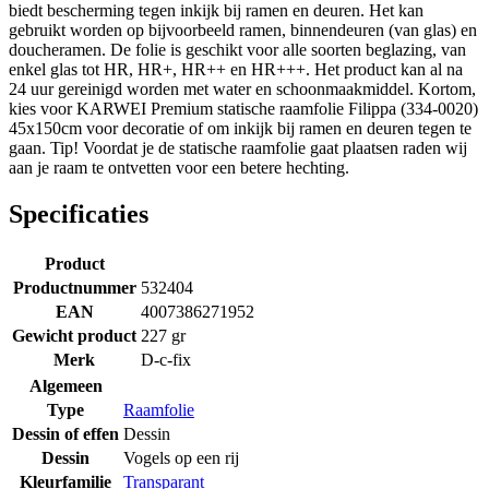
biedt bescherming tegen inkijk bij ramen en deuren. Het kan
gebruikt worden op bijvoorbeeld ramen, binnendeuren (van glas) en
doucheramen. De folie is geschikt voor alle soorten beglazing, van
enkel glas tot HR, HR+, HR++ en HR+++. Het product kan al na
24 uur gereinigd worden met water en schoonmaakmiddel. Kortom,
kies voor KARWEI Premium statische raamfolie Filippa (334-0020)
45x150cm voor decoratie of om inkijk bij ramen en deuren tegen te
gaan. Tip! Voordat je de statische raamfolie gaat plaatsen raden wij
aan je raam te ontvetten voor een betere hechting.
Specificaties
Product
Productnummer
532404
EAN
4007386271952
Gewicht product
227 gr
Merk
D-c-fix
Algemeen
Type
Raamfolie
Dessin of effen
Dessin
Dessin
Vogels op een rij
Kleurfamilie
Transparant