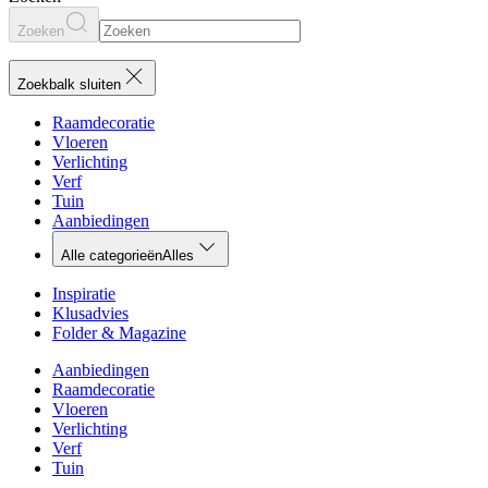
Zoeken
Zoekbalk sluiten
Raamdecoratie
Vloeren
Verlichting
Verf
Tuin
Aanbiedingen
Alle categorieën
Alles
Inspiratie
Klusadvies
Folder & Magazine
Aanbiedingen
Raamdecoratie
Vloeren
Verlichting
Verf
Tuin