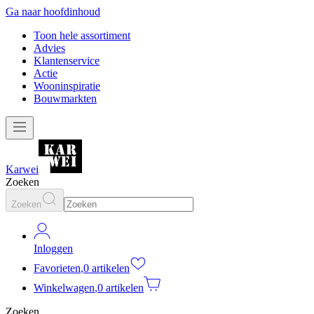
Ga naar hoofdinhoud
Toon hele assortiment
Advies
Klantenservice
Actie
Wooninspiratie
Bouwmarkten
Karwei
Zoeken
Zoeken
Inloggen
Favorieten
,
0 artikelen
Winkelwagen
,
0 artikelen
Zoeken