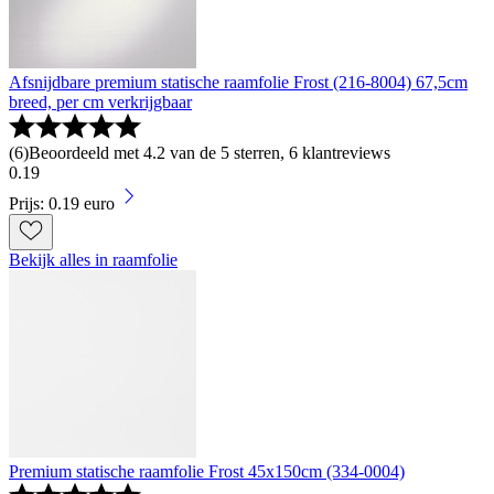
Afsnijdbare premium statische raamfolie Frost (216-8004) 67,5cm
breed, per cm verkrijgbaar
(
6
)
Beoordeeld met 4.2 van de 5 sterren, 6 klantreviews
0
.
19
Prijs: 0.19 euro
Bekijk alles in raamfolie
Premium statische raamfolie Frost 45x150cm (334-0004)