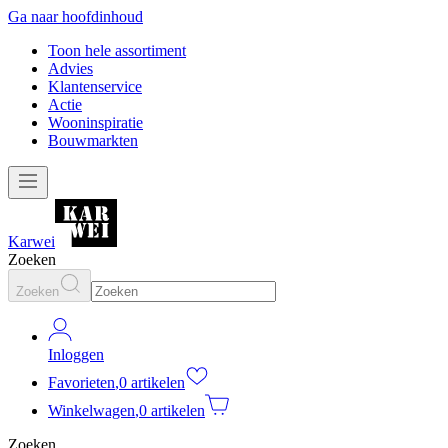
Ga naar hoofdinhoud
Toon hele assortiment
Advies
Klantenservice
Actie
Wooninspiratie
Bouwmarkten
Karwei
Zoeken
Zoeken
Inloggen
Favorieten
,
0 artikelen
Winkelwagen
,
0 artikelen
Zoeken