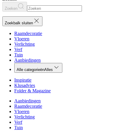
Zoeken
Zoekbalk sluiten
Raamdecoratie
Vloeren
Verlichting
Verf
Tuin
Aanbiedingen
Alle categorieën
Alles
Inspiratie
Klusadvies
Folder & Magazine
Aanbiedingen
Raamdecoratie
Vloeren
Verlichting
Verf
Tuin