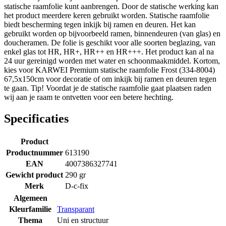
statische raamfolie kunt aanbrengen. Door de statische werking kan
het product meerdere keren gebruikt worden. Statische raamfolie
biedt bescherming tegen inkijk bij ramen en deuren. Het kan
gebruikt worden op bijvoorbeeld ramen, binnendeuren (van glas) en
doucheramen. De folie is geschikt voor alle soorten beglazing, van
enkel glas tot HR, HR+, HR++ en HR+++. Het product kan al na
24 uur gereinigd worden met water en schoonmaakmiddel. Kortom,
kies voor KARWEI Premium statische raamfolie Frost (334-8004)
67,5x150cm voor decoratie of om inkijk bij ramen en deuren tegen
te gaan. Tip! Voordat je de statische raamfolie gaat plaatsen raden
wij aan je raam te ontvetten voor een betere hechting.
Specificaties
Product
Productnummer
613190
EAN
4007386327741
Gewicht product
290 gr
Merk
D-c-fix
Algemeen
Kleurfamilie
Transparant
Thema
Uni en structuur