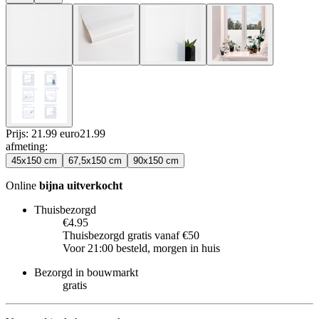
Prijs: 21.99 euro
21
.
99
afmeting
:
45x150 cm
67,5x150 cm
90x150 cm
Online
bijna uitverkocht
Thuisbezorgd
€4.95
Thuisbezorgd gratis vanaf €50
Voor 21:00 besteld, morgen in huis
Bezorgd in bouwmarkt
gratis