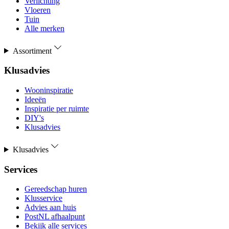
Verlichting
Vloeren
Tuin
Alle merken
Assortiment
Klusadvies
Wooninspiratie
Ideeën
Inspiratie per ruimte
DIY's
Klusadvies
Klusadvies
Services
Gereedschap huren
Klusservice
Advies aan huis
PostNL afhaalpunt
Bekijk alle services