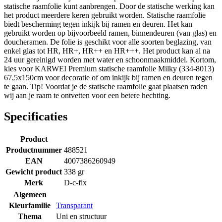
statische raamfolie kunt aanbrengen. Door de statische werking kan
het product meerdere keren gebruikt worden. Statische raamfolie
biedt bescherming tegen inkijk bij ramen en deuren. Het kan
gebruikt worden op bijvoorbeeld ramen, binnendeuren (van glas) en
doucheramen. De folie is geschikt voor alle soorten beglazing, van
enkel glas tot HR, HR+, HR++ en HR+++. Het product kan al na
24 uur gereinigd worden met water en schoonmaakmiddel. Kortom,
kies voor KARWEI Premium statische raamfolie Milky (334-8013)
67,5x150cm voor decoratie of om inkijk bij ramen en deuren tegen
te gaan. Tip! Voordat je de statische raamfolie gaat plaatsen raden
wij aan je raam te ontvetten voor een betere hechting.
Specificaties
Product
Productnummer
488521
EAN
4007386260949
Gewicht product
338 gr
Merk
D-c-fix
Algemeen
Kleurfamilie
Transparant
Thema
Uni en structuur