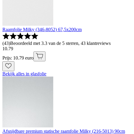
Raamfolie Milky (346-8052) 67,5x200cm
(
43
)
Beoordeeld met 3.3 van de 5 sterren, 43 klantreviews
10
.
79
Prijs: 10.79 euro
Bekijk alles in glasfolie
Afsnijdbare premium statische raamfolie Milky (216-5013) 90cm