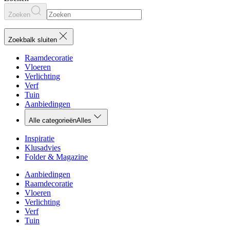
Zoeken
Zoekbalk sluiten
Raamdecoratie
Vloeren
Verlichting
Verf
Tuin
Aanbiedingen
Alle categorieën
Alles
Inspiratie
Klusadvies
Folder & Magazine
Aanbiedingen
Raamdecoratie
Vloeren
Verlichting
Verf
Tuin