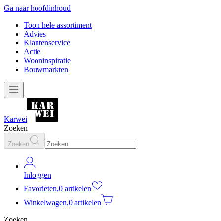
Ga naar hoofdinhoud
Toon hele assortiment
Advies
Klantenservice
Actie
Wooninspiratie
Bouwmarkten
Karwei
Zoeken
Zoeken
Inloggen
Favorieten
,
0 artikelen
Winkelwagen
,
0 artikelen
Zoeken