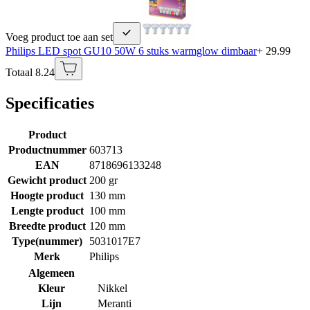
Voeg product toe aan set
Philips LED spot GU10 50W 6 stuks warmglow dimbaar
+ 29.99
Totaal 8.24
Specificaties
Product
Productnummer
603713
EAN
8718696133248
Gewicht product
200 gr
Hoogte product
130 mm
Lengte product
100 mm
Breedte product
120 mm
Type(nummer)
5031017E7
Merk
Philips
Algemeen
Kleur
Nikkel
Lijn
Meranti