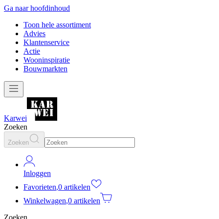
Ga naar hoofdinhoud
Toon hele assortiment
Advies
Klantenservice
Actie
Wooninspiratie
Bouwmarkten
Karwei
Zoeken
Zoeken
Inloggen
Favorieten
,
0 artikelen
Winkelwagen
,
0 artikelen
Zoeken