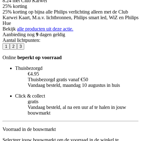
8.24
met Club Karwei
25% korting
25% korting op bijna alle Philips verlichting alleen met de Club
Karwei Kaart, M.u.v. lichtbronnen, Philips smart led, WiZ en Philips
Hue
Bekijk
alle producten uit deze actie.
Aanbieding nog
9
dagen geldig
Aantal lichtpunten
:
1
2
3
Online
beperkt op voorraad
Thuisbezorgd
€4.95
Thuisbezorgd gratis vanaf €50
Vandaag besteld, maandag 10 augustus in huis
Click & collect
gratis
Vandaag besteld, al na een uur af te halen in jouw
bouwmarkt
Voorraad in de bouwmarkt
Selecteer jouw bouwmarkt om de voorraad in de winkel te