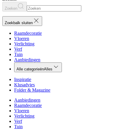
Zoeken
Zoekbalk sluiten
Raamdecoratie
Vloeren
Verlichting
Verf
Tuin
Aanbiedingen
Alle categorieën
Alles
Inspiratie
Klusadvies
Folder & Magazine
Aanbiedingen
Raamdecoratie
Vloeren
Verlichting
Verf
Tuin