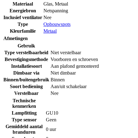
Materiaal
Glas
,
Metaal
Energiebron
Netspanning
Inclusief ventilator
Nee
Type
Opbouwspots
Kleurfamilie
Metaal
Afmetingen
Gebruik
Type verstelbaarheid
Niet verstelbaar
Bevestigingsmethode
Voorboren en schroeven
Installatiesoort
Aan plafond gemonteerd
Dimbaar via
Niet dimbaar
Binnen/buitengebruik
Binnen
Soort bediening
Aan/uit schakelaar
Verstelbaar
Nee
Technische
kenmerken
Lampfitting
GU10
Type sensor
Geen
Gemiddeld aantal
0 uur
branduren