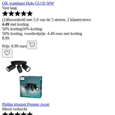
OK wandspot Halo GU10 50W
Vast laag
(
2
)
Beoordeeld met 5.0 van de 5 sterren, 2 klantreviews
4.49
met korting
50% korting
50% korting
50% korting, voordeelprijs: 4.49 euro met korting
8
.
99
Prijs: 8.99 euro
Philips triospot Pongee zwart
Meest verkocht