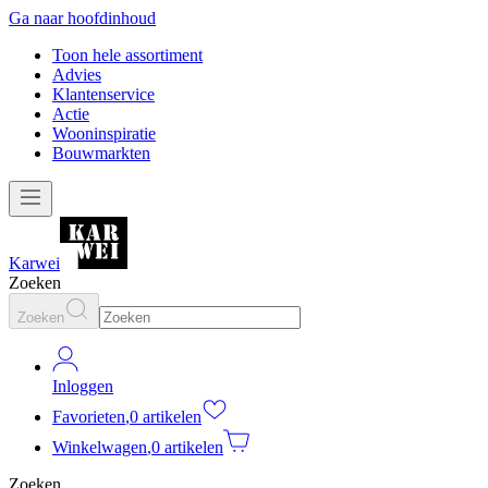
Ga naar hoofdinhoud
Toon hele assortiment
Advies
Klantenservice
Actie
Wooninspiratie
Bouwmarkten
Karwei
Zoeken
Zoeken
Inloggen
Favorieten
,
0 artikelen
Winkelwagen
,
0 artikelen
Zoeken