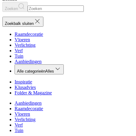
Zoeken
Zoekbalk sluiten
Raamdecoratie
Vloeren
Verlichting
Verf
Tuin
Aanbiedingen
Alle categorieën
Alles
Inspiratie
Klusadvies
Folder & Magazine
Aanbiedingen
Raamdecoratie
Vloeren
Verlichting
Verf
Tuin