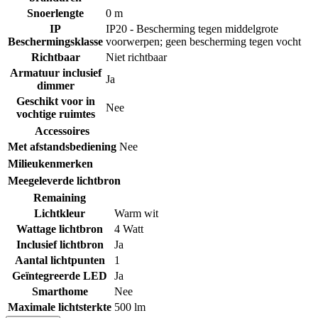
Snoerlengte
0 m
IP
IP20 - Bescherming tegen middelgrote
Beschermingsklasse
voorwerpen; geen bescherming tegen vocht
Richtbaar
Niet richtbaar
Armatuur inclusief
Ja
dimmer
Geschikt voor in
Nee
vochtige ruimtes
Accessoires
Met afstandsbediening
Nee
Milieukenmerken
Meegeleverde lichtbron
Remaining
Lichtkleur
Warm wit
Wattage lichtbron
4 Watt
Inclusief lichtbron
Ja
Aantal lichtpunten
1
Geïntegreerde LED
Ja
Smarthome
Nee
Maximale lichtsterkte
500 lm