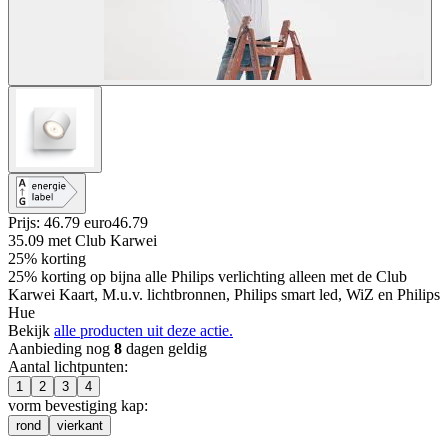
Prijs: 46.79 euro
46
.
79
35.09
met Club Karwei
25% korting
25% korting op bijna alle Philips verlichting alleen met de Club
Karwei Kaart, M.u.v. lichtbronnen, Philips smart led, WiZ en Philips
Hue
Bekijk
alle producten uit deze actie.
Aanbieding nog
8
dagen geldig
Aantal lichtpunten
:
1
2
3
4
vorm bevestiging kap
:
rond
vierkant