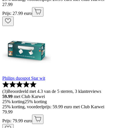
27
.
99
Prijs: 27.99 euro
Philips duospot Star wit
(
3
)
Beoordeeld met 4.3 van de 5 sterren, 3 klantreviews
59.99
met Club Karwei
25% korting
25% korting
25% korting, voordeelprijs: 59.99 euro met Club Karwei
79
.
99
Prijs: 79.99 euro