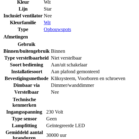
Kleur
Wit
Lijn
Star
Inclusief ventilator
Nee
Kleurfamilie
Wit
Type
Opbouwspots
Afmetingen
Gebruik
Binnen/buitengebruik
Binnen
Type verstelbaarheid
Niet verstelbaar
Soort bediening
Aan/uit schakelaar
Installatiesoort
Aan plafond gemonteerd
Bevestigingsmethode
Kliksysteem
,
Voorboren en schroeven
Dimbaar via
Dimmer/wanddimmer
Verstelbaar
Nee
Technische
kenmerken
Ingangsspanning
230 Volt
Type sensor
Geen
Lampfitting
Geïntegreerde LED
Gemiddeld aantal
30000 uur
branduren