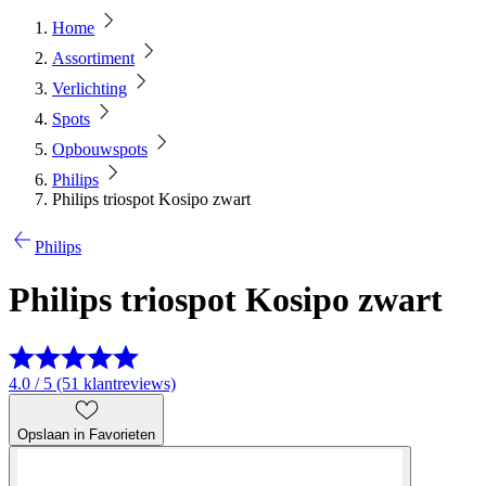
Home
Assortiment
Verlichting
Spots
Opbouwspots
Philips
Philips triospot Kosipo zwart
Philips
Philips triospot Kosipo zwart
4.0 / 5 (51 klantreviews)
Opslaan in Favorieten