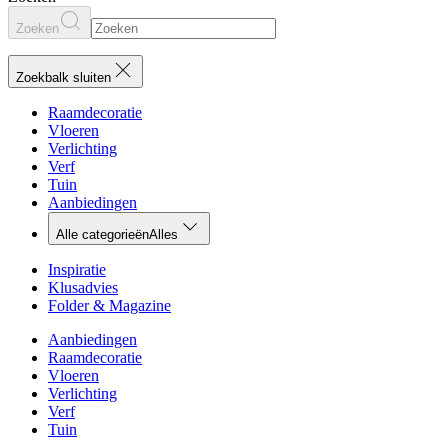
Zoeken
Zoekbalk sluiten
Raamdecoratie
Vloeren
Verlichting
Verf
Tuin
Aanbiedingen
Alle categorieën
Alles
Inspiratie
Klusadvies
Folder & Magazine
Aanbiedingen
Raamdecoratie
Vloeren
Verlichting
Verf
Tuin