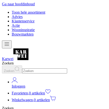
Ga naar hoofdinhoud
Toon hele assortiment
Advies
Klantenservice
Actie
Wooninspiratie
Bouwmarkten
Karwei
Zoeken
Zoeken
Inloggen
Favorieten
,
0 artikelen
Winkelwagen
,
0 artikelen
Zoeken