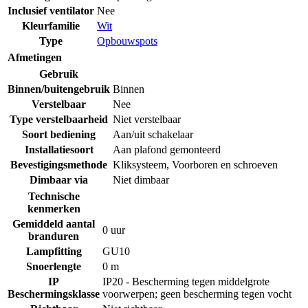
Inclusief ventilator
Nee
Kleurfamilie
Wit
Type
Opbouwspots
Afmetingen
Gebruik
Binnen/buitengebruik
Binnen
Verstelbaar
Nee
Type verstelbaarheid
Niet verstelbaar
Soort bediening
Aan/uit schakelaar
Installatiesoort
Aan plafond gemonteerd
Bevestigingsmethode
Kliksysteem
,
Voorboren en schroeven
Dimbaar via
Niet dimbaar
Technische
kenmerken
Gemiddeld aantal
0 uur
branduren
Lampfitting
GU10
Snoerlengte
0 m
IP
IP20 - Bescherming tegen middelgrote
Beschermingsklasse
voorwerpen; geen bescherming tegen vocht