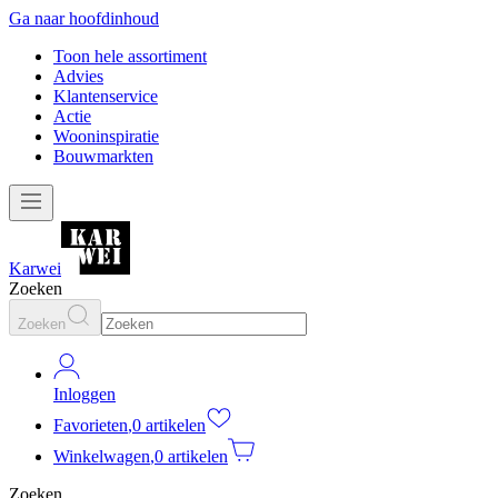
Ga naar hoofdinhoud
Toon hele assortiment
Advies
Klantenservice
Actie
Wooninspiratie
Bouwmarkten
Karwei
Zoeken
Zoeken
Inloggen
Favorieten
,
0 artikelen
Winkelwagen
,
0 artikelen
Zoeken