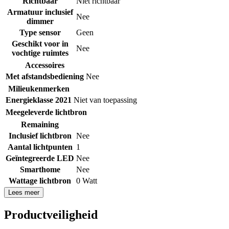
Richtbaar
Niet richtbaar
Armatuur inclusief
Nee
dimmer
Type sensor
Geen
Geschikt voor in
Nee
vochtige ruimtes
Accessoires
Met afstandsbediening
Nee
Milieukenmerken
Energieklasse 2021
Niet van toepassing
Meegeleverde lichtbron
Remaining
Inclusief lichtbron
Nee
Aantal lichtpunten
1
Geïntegreerde LED
Nee
Smarthome
Nee
Wattage lichtbron
0 Watt
Lees meer
Productveiligheid