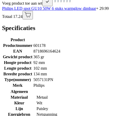
Voeg product toe aan set
Philips LED spot GU10 50W 6 stuks warmglow dimbaar
+ 29.99
Totaal 17.24
Specificaties
Product
Productnummer
601178
EAN
8718696164624
Gewicht product
365 gr
Hoogte product
92 mm
Lengte product
102 mm
Breedte product
134 mm
Type(nummer)
5057131PN
Merk
Philips
Algemeen
Materiaal
Metaal
Kleur
Wit
Lijn
Paisley
Energiebron
Netspanning