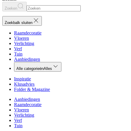
Zoeken
Zoekbalk sluiten
Raamdecoratie
Vloeren
Verlichting
Verf
Tuin
Aanbiedingen
Alle categorieën
Alles
Inspiratie
Klusadvies
Folder & Magazine
Aanbiedingen
Raamdecoratie
Vloeren
Verlichting
Verf
Tuin