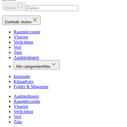
Zoeken
Zoekbalk sluiten
Raamdecoratie
Vloeren
Verlichting
Verf
Tuin
Aanbiedingen
Alle categorieën
Alles
Inspiratie
Klusadvies
Folder & Magazine
Aanbiedingen
Raamdecoratie
Vloeren
Verlichting
Verf
Tuin