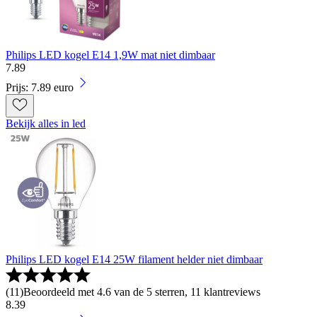
Philips LED kogel E14 1,9W mat niet dimbaar
7
.
89
Prijs: 7.89 euro
Bekijk alles in led
Philips LED kogel E14 25W filament helder niet dimbaar
(
11
)
Beoordeeld met 4.6 van de 5 sterren, 11 klantreviews
8
.
39