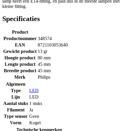
lamp heeft een E14-fitting, en past dus in de meeste lampen met
kleine fitting.
Specificaties
Product
Productnummer
348574
EAN
8721103053640
Gewicht product
13 gr
Hoogte product
80 mm
Lengte product
45 mm
Breedte product
45 mm
Merk
Philips
Algemeen
Type
LED
Lijn
LED
Aantal stuks
1 stuks
Filament
Ja
Type sensor
Geen
Vorm
Kogel
Technische kenmerken