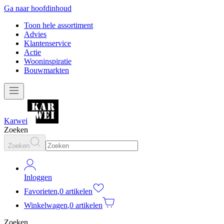
Ga naar hoofdinhoud
Toon hele assortiment
Advies
Klantenservice
Actie
Wooninspiratie
Bouwmarkten
Karwei
Zoeken
Zoeken
Inloggen
Favorieten
,
0 artikelen
Winkelwagen
,
0 artikelen
Zoeken