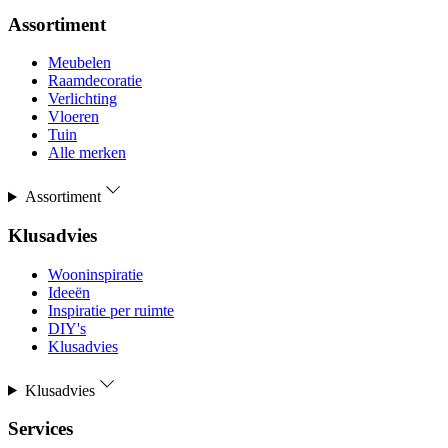
Assortiment
Meubelen
Raamdecoratie
Verlichting
Vloeren
Tuin
Alle merken
Assortiment
Klusadvies
Wooninspiratie
Ideeën
Inspiratie per ruimte
DIY's
Klusadvies
Klusadvies
Services