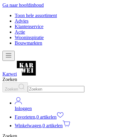
Ga naar hoofdinhoud
Toon hele assortiment
Advies
Klantenservice
Actie
Wooninspiratie
Bouwmarkten
Karwei
Zoeken
Zoeken
Inloggen
Favorieten
,
0 artikelen
Winkelwagen
,
0 artikelen
Zoeken