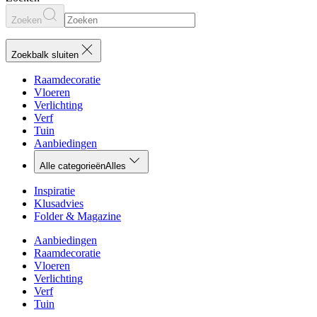
Zoeken
Zoekbalk sluiten
Raamdecoratie
Vloeren
Verlichting
Verf
Tuin
Aanbiedingen
Alle categorieën
Alles
Inspiratie
Klusadvies
Folder & Magazine
Aanbiedingen
Raamdecoratie
Vloeren
Verlichting
Verf
Tuin