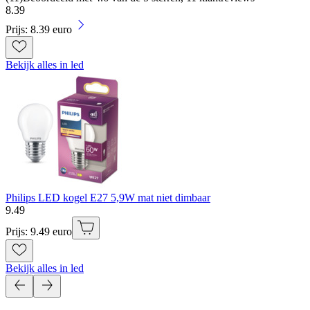
8
.
39
Prijs: 8.39 euro
Bekijk alles in led
Philips LED kogel E27 5,9W mat niet dimbaar
9
.
49
Prijs: 9.49 euro
Bekijk alles in led