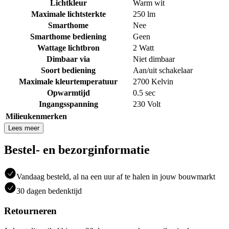
Lichtkleur
Warm wit
Maximale lichtsterkte
250 lm
Smarthome
Nee
Smarthome bediening
Geen
Wattage lichtbron
2 Watt
Dimbaar via
Niet dimbaar
Soort bediening
Aan/uit schakelaar
Maximale kleurtemperatuur
2700 Kelvin
Opwarmtijd
0.5 sec
Ingangsspanning
230 Volt
Milieukenmerken
Lees meer
Bestel- en bezorginformatie
Vandaag besteld, al na een uur af te halen in jouw bouwmarkt
30 dagen bedenktijd
Retourneren