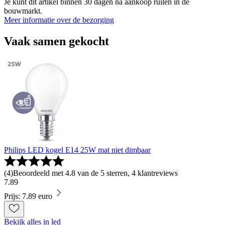
Je kunt dit artikel binnen 30 dagen na aankoop ruilen in de
bouwmarkt.
Meer informatie over de bezorging
Vaak samen gekocht
Philips LED kogel E14 25W mat niet dimbaar
(
4
)
Beoordeeld met 4.8 van de 5 sterren, 4 klantreviews
7
.
89
Prijs: 7.89 euro
Bekijk alles in led