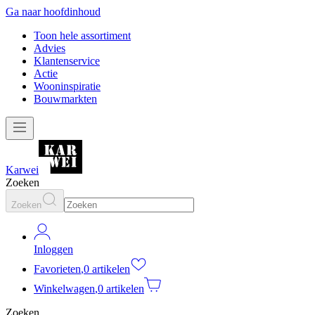
Ga naar hoofdinhoud
Toon hele assortiment
Advies
Klantenservice
Actie
Wooninspiratie
Bouwmarkten
Karwei
Zoeken
Zoeken
Inloggen
Favorieten
,
0 artikelen
Winkelwagen
,
0 artikelen
Zoeken