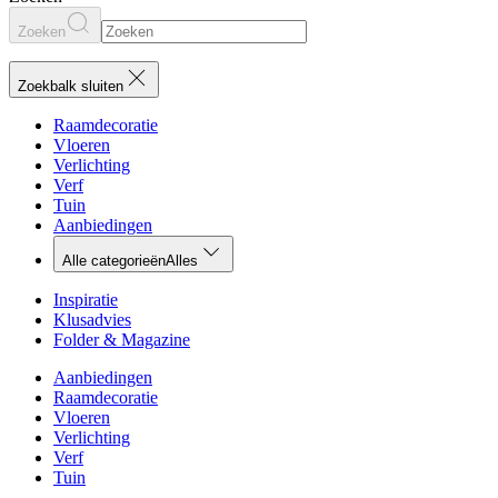
Zoeken
Zoekbalk sluiten
Raamdecoratie
Vloeren
Verlichting
Verf
Tuin
Aanbiedingen
Alle categorieën
Alles
Inspiratie
Klusadvies
Folder & Magazine
Aanbiedingen
Raamdecoratie
Vloeren
Verlichting
Verf
Tuin