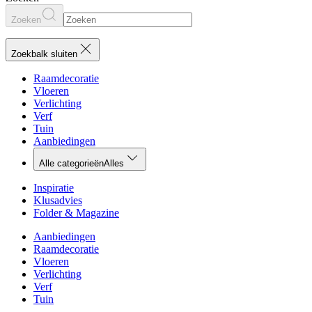
Zoeken
Zoekbalk sluiten
Raamdecoratie
Vloeren
Verlichting
Verf
Tuin
Aanbiedingen
Alle categorieën
Alles
Inspiratie
Klusadvies
Folder & Magazine
Aanbiedingen
Raamdecoratie
Vloeren
Verlichting
Verf
Tuin