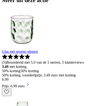
Meer uit deze actie
Glas met groene stippen
(
5
)
Beoordeeld met 5.0 van de 5 sterren, 5 klantreviews
3.49
met korting
50% korting
50% korting
50% korting, voordeelprijs: 3.49 euro met korting
6
.
99
Prijs: 6.99 euro