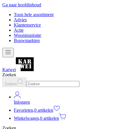
Ga naar hoofdinhoud
Toon hele assortiment
Advies
Klantenservice
Actie
Wooninspiratie
Bouwmarkten
Karwei
Zoeken
Zoeken
Inloggen
Favorieten
,
0 artikelen
Winkelwagen
,
0 artikelen
Zoeken