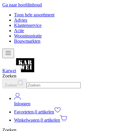
Ga naar hoofdinhoud
Toon hele assortiment
Advies
Klantenservice
Actie
Wooninspiratie
Bouwmarkten
Karwei
Zoeken
Zoeken
Inloggen
Favorieten
,
0 artikelen
Winkelwagen
,
0 artikelen
Zoeken