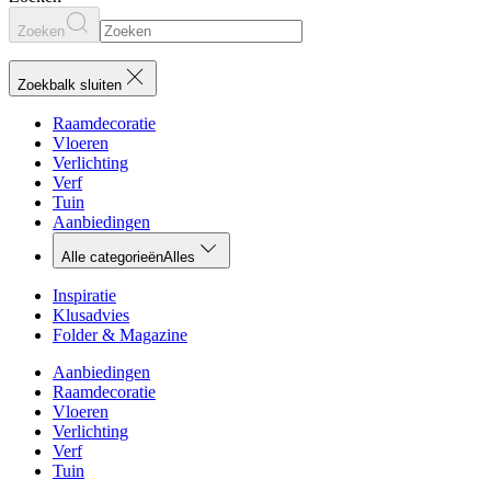
Zoeken
Zoekbalk sluiten
Raamdecoratie
Vloeren
Verlichting
Verf
Tuin
Aanbiedingen
Alle categorieën
Alles
Inspiratie
Klusadvies
Folder & Magazine
Aanbiedingen
Raamdecoratie
Vloeren
Verlichting
Verf
Tuin