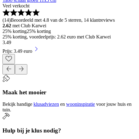
Tabo schaal groen 11x5 cm
Veel verkocht
(
14
)
Beoordeeld met 4.8 van de 5 sterren, 14 klantreviews
2.62
met Club Karwei
25% korting
25% korting
25% korting, voordeelprijs: 2.62 euro met Club Karwei
3
.
49
Prijs: 3.49 euro
Maak het mooier
Bekijk handige
klusadviezen
en
wooninspiratie
voor jouw huis en
tuin.
Hulp bij je klus nodig?