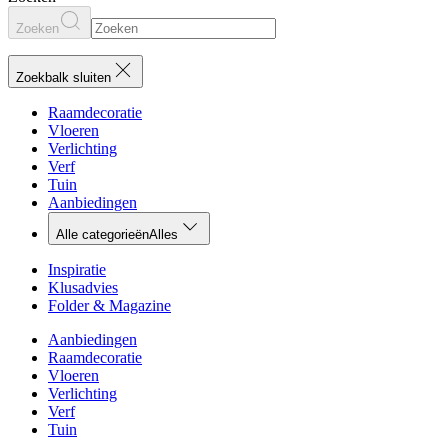
Zoeken
Zoekbalk sluiten
Raamdecoratie
Vloeren
Verlichting
Verf
Tuin
Aanbiedingen
Alle categorieën
Alles
Inspiratie
Klusadvies
Folder & Magazine
Aanbiedingen
Raamdecoratie
Vloeren
Verlichting
Verf
Tuin