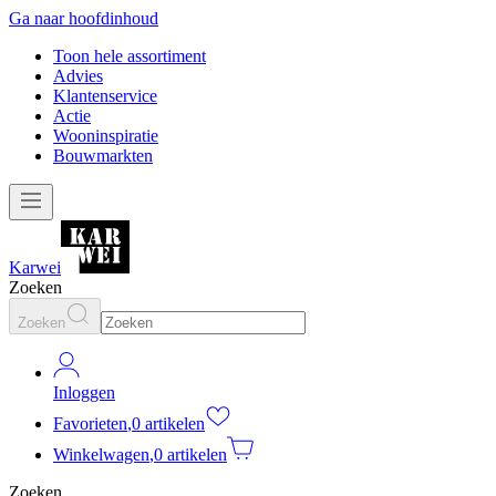
Ga naar hoofdinhoud
Toon hele assortiment
Advies
Klantenservice
Actie
Wooninspiratie
Bouwmarkten
Karwei
Zoeken
Zoeken
Inloggen
Favorieten
,
0 artikelen
Winkelwagen
,
0 artikelen
Zoeken