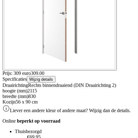
Prijs: 309 euro
309
.
00
Specificaties
Wijzig details
Draairichting
Rechts binnendraaiend (DIN Draairichting 2)
hoogte (mm)
2115
breedte (mm)
830
Kozijn
56 x 90 cm
Liever een andere kleur of andere maat? Wijzig dan de details.
Online
beperkt op voorraad
Thuisbezorgd
€69.95