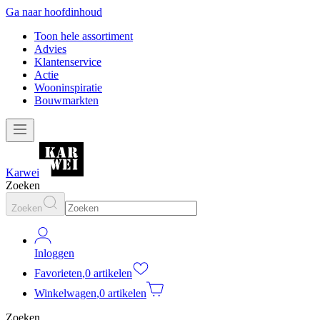
Ga naar hoofdinhoud
Toon hele assortiment
Advies
Klantenservice
Actie
Wooninspiratie
Bouwmarkten
Karwei
Zoeken
Zoeken
Inloggen
Favorieten
,
0 artikelen
Winkelwagen
,
0 artikelen
Zoeken