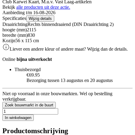
Club Karwei Kaart, M.u.v. Vast Laag-artikelen
Bekijk
alle producten uit deze actie.
Aanbieding t/m 16-08-2026
Specificaties
Wijzig details
Draairichting
Rechts binnendraaiend (DIN Draairichting 2)
hoogte (mm)
2115
breedte (mm)
830
Kozijn
56 x 115 cm
Liever een andere kleur of andere maat? Wijzig dan de details.
Online
bijna uitverkocht
Thuisbezorgd
€69.95
Bezorging tussen 13 augustus en 20 augustus
Niet op voorraad in onze bouwmarkten. Wel op bestelling
verkrijgbaar.
Zoek bouwmarkt in de buurt
In winkelwagen
Productomschrijving