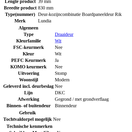
Lengte product
39 mm
Breedte product
830 mm
Type(nummer)
Deur-kozijncombinatie Boardpaneeldeur Rik
Merk
Lundia
Algemeen
Type
Draaideur
Kleurfamilie
Wit
FSC-keurmerk
Nee
Kleur
Wit
PEFC Keurmerk
Ja
KOMO keurmerk
Nee
Uitvoering
Stomp
Woonstijl
Modern
Geleverd incl. deurbeslag
Nee
Lijn
DKC
Afwerking
Gegrond / met grondverflaag
Binnen- of buitendeur
Binnendeur
Gebruik
Tochtvaldorpel mogelijk
Nee
Technische kenmerken