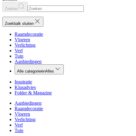
Zoeken
Zoekbalk sluiten
Raamdecoratie
Vloeren
Verlichting
Verf
Tuin
Aanbiedingen
Alle categorieën
Alles
Inspiratie
Klusadvies
Folder & Magazine
Aanbiedingen
Raamdecoratie
Vloeren
Verlichting
Verf
Tuin