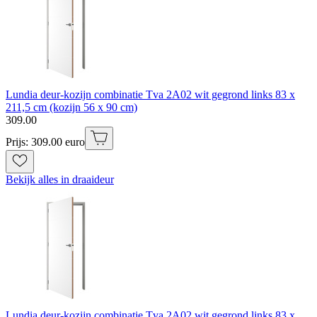
Lundia deur-kozijn combinatie Tva 2A02 wit gegrond links 83 x
211,5 cm (kozijn 56 x 90 cm)
309
.
00
Prijs: 309.00 euro
Bekijk alles in draaideur
Lundia deur-kozijn combinatie Tva 2A02 wit gegrond links 83 x