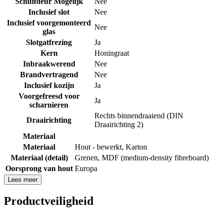
Schuifdeur Mogelijk
Nee
Inclusief slot
Nee
Inclusief voorgemonteerd
Nee
glas
Slotgatfrezing
Ja
Kern
Honingraat
Inbraakwerend
Nee
Brandvertragend
Nee
Inclusief kozijn
Ja
Voorgefreesd voor
Ja
scharnieren
Rechts binnendraaiend (DIN
Draairichting
Draairichting 2)
Materiaal
Materiaal
Hout - bewerkt
,
Karton
Materiaal (detail)
Grenen
,
MDF (medium-density fibreboard)
Oorsprong van hout
Europa
Lees meer
Productveiligheid