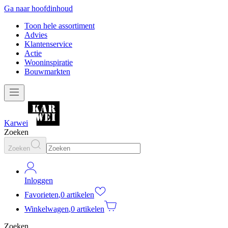
Ga naar hoofdinhoud
Toon hele assortiment
Advies
Klantenservice
Actie
Wooninspiratie
Bouwmarkten
Karwei
Zoeken
Zoeken
Inloggen
Favorieten
,
0 artikelen
Winkelwagen
,
0 artikelen
Zoeken