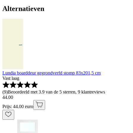
Alternatieven
Lundia boarddeur gegrondverfd stomp 83x201,5 cm
Vast laag
(
9
)
Beoordeeld met 3.9 van de 5 sterren, 9 klantreviews
44
.
00
Prijs: 44.00 euro