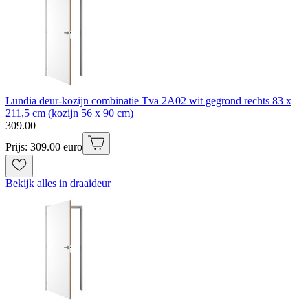
Lundia deur-kozijn combinatie Tva 2A02 wit gegrond rechts 83 x
211,5 cm (kozijn 56 x 90 cm)
309
.
00
Prijs: 309.00 euro
Bekijk alles in draaideur