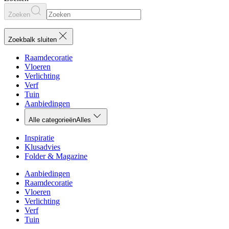
Zoeken
Zoekbalk sluiten
Raamdecoratie
Vloeren
Verlichting
Verf
Tuin
Aanbiedingen
Alle categorieën
Alles
Inspiratie
Klusadvies
Folder & Magazine
Aanbiedingen
Raamdecoratie
Vloeren
Verlichting
Verf
Tuin