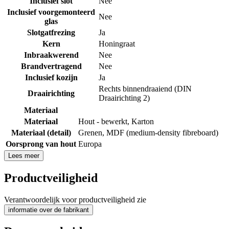
Inclusief slot
Nee
Inclusief voorgemonteerd
Nee
glas
Slotgatfrezing
Ja
Kern
Honingraat
Inbraakwerend
Nee
Brandvertragend
Nee
Inclusief kozijn
Ja
Rechts binnendraaiend (DIN
Draairichting
Draairichting 2)
Materiaal
Materiaal
Hout - bewerkt
,
Karton
Materiaal (detail)
Grenen
,
MDF (medium-density fibreboard)
Oorsprong van hout
Europa
Lees meer
Productveiligheid
Verantwoordelijk voor productveiligheid zie
informatie over de fabrikant