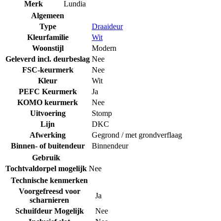
Merk
Lundia
Algemeen
Type
Draaideur
Kleurfamilie
Wit
Woonstijl
Modern
Geleverd incl. deurbeslag
Nee
FSC-keurmerk
Nee
Kleur
Wit
PEFC Keurmerk
Ja
KOMO keurmerk
Nee
Uitvoering
Stomp
Lijn
DKC
Afwerking
Gegrond / met grondverflaag
Binnen- of buitendeur
Binnendeur
Gebruik
Tochtvaldorpel mogelijk
Nee
Technische kenmerken
Voorgefreesd voor
Ja
scharnieren
Schuifdeur Mogelijk
Nee