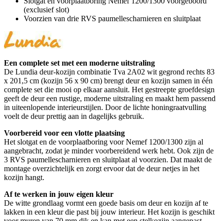
Slotgat en voorplaatboring Nemef 1200/1300 voorgeboord
(exclusief slot)
Voorzien van drie RVS paumellescharnieren en sluitplaat
Een complete set met een moderne uitstraling
De Lundia deur-kozijn combinatie Tva 2A02 wit gegrond rechts 83
x 201,5 cm (kozijn 56 x 90 cm) brengt deur en kozijn samen in één
complete set die mooi op elkaar aansluit. Het gestreepte groefdesign
geeft de deur een rustige, moderne uitstraling en maakt hem passend
in uiteenlopende interieurstijlen. Door de lichte honingraatvulling
voelt de deur prettig aan in dagelijks gebruik.
Voorbereid voor een vlotte plaatsing
Het slotgat en de voorplaatboring voor Nemef 1200/1300 zijn al
aangebracht, zodat je minder voorbereidend werk hebt. Ook zijn de
3 RVS paumellescharnieren en sluitplaat al voorzien. Dat maakt de
montage overzichtelijk en zorgt ervoor dat de deur netjes in het
kozijn hangt.
Af te werken in jouw eigen kleur
De witte grondlaag vormt een goede basis om deur en kozijn af te
lakken in een kleur die past bij jouw interieur. Het kozijn is geschikt
voor muren van 70 mm dik en kan met een stelkozijn aangepast