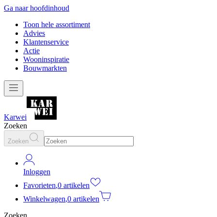
Ga naar hoofdinhoud
Toon hele assortiment
Advies
Klantenservice
Actie
Wooninspiratie
Bouwmarkten
Karwei
Zoeken
Zoeken
Inloggen
Favorieten
,
0 artikelen
Winkelwagen
,
0 artikelen
Zoeken