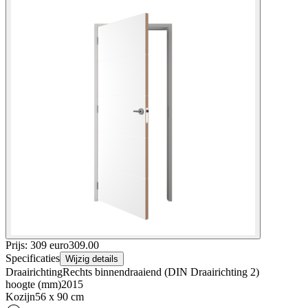
Prijs: 309 euro
309
.
00
Specificaties
Wijzig details
Draairichting
Rechts binnendraaiend (DIN Draairichting 2)
hoogte (mm)
2015
Kozijn
56 x 90 cm