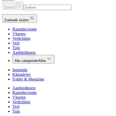
Zoeken
Zoekbalk sluiten
Raamdecoratie
Vloeren
Verlichting
Verf
Tuin
Aanbiedingen
Alle categorieën
Alles
Inspiratie
Klusadvies
Folder & Magazine
Aanbiedingen
Raamdecoratie
Vloeren
Verlichting
Verf
Tuin