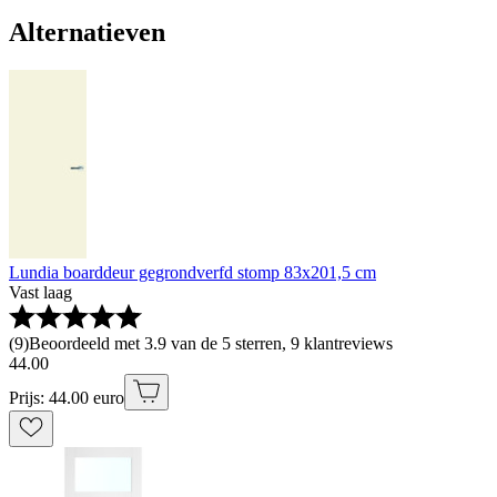
Alternatieven
Lundia boarddeur gegrondverfd stomp 83x201,5 cm
Vast laag
(
9
)
Beoordeeld met 3.9 van de 5 sterren, 9 klantreviews
44
.
00
Prijs: 44.00 euro