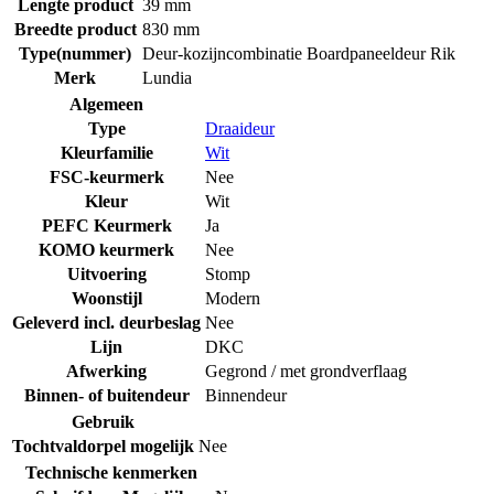
Lengte product
39 mm
Breedte product
830 mm
Type(nummer)
Deur-kozijncombinatie Boardpaneeldeur Rik
Merk
Lundia
Algemeen
Type
Draaideur
Kleurfamilie
Wit
FSC-keurmerk
Nee
Kleur
Wit
PEFC Keurmerk
Ja
KOMO keurmerk
Nee
Uitvoering
Stomp
Woonstijl
Modern
Geleverd incl. deurbeslag
Nee
Lijn
DKC
Afwerking
Gegrond / met grondverflaag
Binnen- of buitendeur
Binnendeur
Gebruik
Tochtvaldorpel mogelijk
Nee
Technische kenmerken