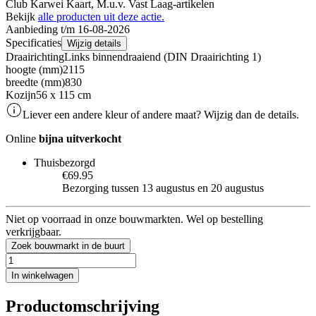
Club Karwei Kaart, M.u.v. Vast Laag-artikelen
Bekijk
alle producten uit deze actie.
Aanbieding t/m 16-08-2026
Specificaties
Wijzig details
Draairichting
Links binnendraaiend (DIN Draairichting 1)
hoogte (mm)
2115
breedte (mm)
830
Kozijn
56 x 115 cm
Liever een andere kleur of andere maat? Wijzig dan de details.
Online
bijna uitverkocht
Thuisbezorgd
€69.95
Bezorging tussen 13 augustus en 20 augustus
Niet op voorraad in onze bouwmarkten. Wel op bestelling
verkrijgbaar.
Zoek bouwmarkt in de buurt
In winkelwagen
Productomschrijving