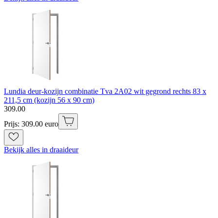
Lundia deur-kozijn combinatie Tva 2A02 wit gegrond rechts 83 x
211,5 cm (kozijn 56 x 90 cm)
309
.
00
Prijs: 309.00 euro
Bekijk alles in draaideur