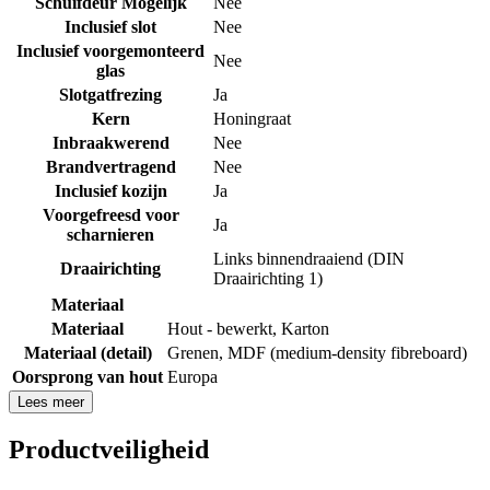
Schuifdeur Mogelijk
Nee
Inclusief slot
Nee
Inclusief voorgemonteerd
Nee
glas
Slotgatfrezing
Ja
Kern
Honingraat
Inbraakwerend
Nee
Brandvertragend
Nee
Inclusief kozijn
Ja
Voorgefreesd voor
Ja
scharnieren
Links binnendraaiend (DIN
Draairichting
Draairichting 1)
Materiaal
Materiaal
Hout - bewerkt
,
Karton
Materiaal (detail)
Grenen
,
MDF (medium-density fibreboard)
Oorsprong van hout
Europa
Lees meer
Productveiligheid