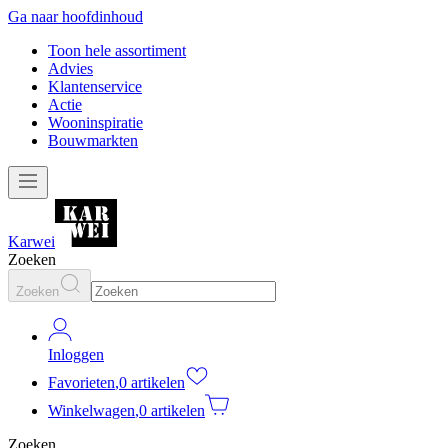
Ga naar hoofdinhoud
Toon hele assortiment
Advies
Klantenservice
Actie
Wooninspiratie
Bouwmarkten
Karwei
Zoeken
Zoeken
Inloggen
Favorieten
,
0 artikelen
Winkelwagen
,
0 artikelen
Zoeken